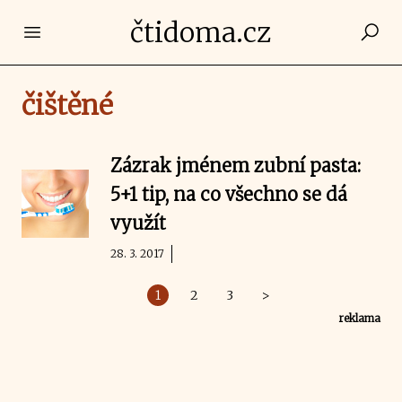
čtidoma.cz
Open main menu
čištěné
Zázrak jménem zubní pasta:
5+1 tip, na co všechno se dá
využít
28. 3. 2017
1
2
3
>
reklama