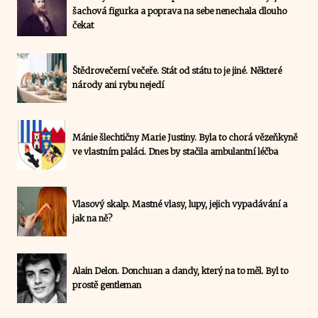
šachová figurka a poprava na sebe nenechala dlouho
čekat
Štědrovečerní večeře. Stát od státu to je jiné. Některé
národy ani rybu nejedí
Mánie šlechtičny Marie Justiny. Byla to chorá vězeňkyně
ve vlastním paláci. Dnes by stačila ambulantní léčba
Vlasový skalp. Mastné vlasy, lupy, jejich vypadávání a
jak na ně?
Alain Delon. Donchuan a dandy, který na to měl. Byl to
prostě gentleman