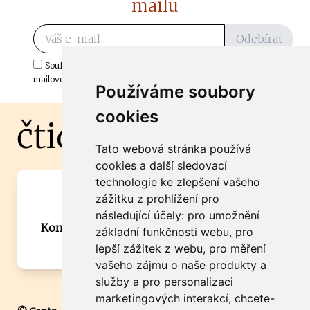
mailu
Odebírat
Souhlasím s odběrem důležitých zpráv ze ČtiDoma.cz do mé e-
mailové schránky.
Používáme soubory
cookies
čtidoma.cz
Tato webová stránka používá
cookies a další sledovací
technologie ke zlepšení vašeho
Máte zajímavou informaci? Chcete
zážitku z prohlížení pro
spolupracovat?
následující účely:
pro umožnění
Kontaktujte šéfredaktora Martina Chalupu:
základní funkčnosti webu
,
pro
chalupa@ctidoma.cz
lepší zážitek z webu
,
pro měření
vašeho zájmu o naše produkty a
služby a pro personalizaci
marketingových interakcí
,
chcete-