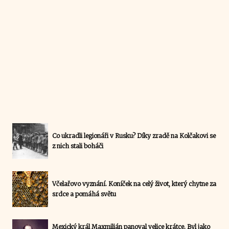
Co ukradli legionáři v Rusku? Díky zradě na Kolčakovi se
z nich stali boháči
Včelařovo vyznání. Koníček na celý život, který chytne za
srdce a pomáhá světu
Mexický král Maxmilián panoval velice krátce. Byl jako