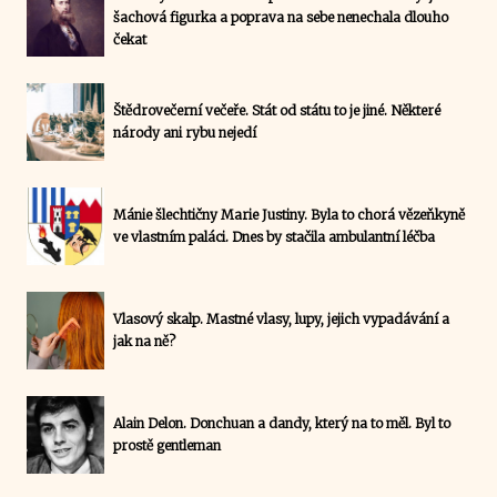
šachová figurka a poprava na sebe nenechala dlouho
čekat
Štědrovečerní večeře. Stát od státu to je jiné. Některé
národy ani rybu nejedí
Mánie šlechtičny Marie Justiny. Byla to chorá vězeňkyně
ve vlastním paláci. Dnes by stačila ambulantní léčba
Vlasový skalp. Mastné vlasy, lupy, jejich vypadávání a
jak na ně?
Alain Delon. Donchuan a dandy, který na to měl. Byl to
prostě gentleman