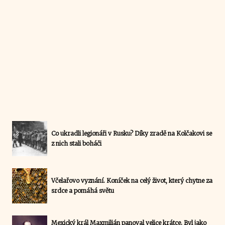
Co ukradli legionáři v Rusku? Díky zradě na Kolčakovi se
z nich stali boháči
Včelařovo vyznání. Koníček na celý život, který chytne za
srdce a pomáhá světu
Mexický král Maxmilián panoval velice krátce. Byl jako