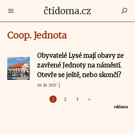
čtidoma.cz
Open main menu
Coop. Jednota
Obyvatelé Lysé mají obavy ze
zavřené Jednoty na náměstí.
Otevře se ještě, nebo skončí?
20. 10. 2017
1
2
3
>
reklama