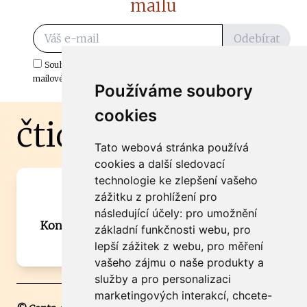
mailu
Odebírat
Souhlasím s odběrem důležitých zpráv ze ČtiDoma.cz do mé e-
mailové schránky.
Používáme soubory
cookies
čtidoma.cz
Tato webová stránka používá
cookies a další sledovací
technologie ke zlepšení vašeho
Máte zajímavou informaci? Chcete
zážitku z prohlížení pro
spolupracovat?
následující účely:
pro umožnění
Kontaktujte šéfredaktora Martina Chalupu:
základní funkčnosti webu
,
pro
chalupa@ctidoma.cz
lepší zážitek z webu
,
pro měření
vašeho zájmu o naše produkty a
služby a pro personalizaci
marketingových interakcí
,
chcete-