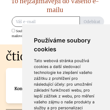
To nejzajímavější do Vašeho e-
mailu
Odebírat
Souhlasím s odběrem důležitých zpráv ze ČtiDoma.cz do mé e-
mailové schránky.
Používáme soubory
cookies
čtidoma.cz
Tato webová stránka používá
cookies a další sledovací
technologie ke zlepšení vašeho
Máte zajímavou informaci? Chcete
zážitku z prohlížení pro
spolupracovat?
následující účely:
pro umožnění
Kontaktujte šéfredaktora Martina Chalupu:
základní funkčnosti webu
,
pro
chalupa@ctidoma.cz
lepší zážitek z webu
,
pro měření
vašeho zájmu o naše produkty a
služby a pro personalizaci