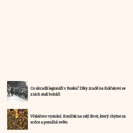
Co ukradli legionáři v Rusku? Díky zradě na Kolčakovi se
z nich stali boháči
Včelařovo vyznání. Koníček na celý život, který chytne za
srdce a pomáhá světu