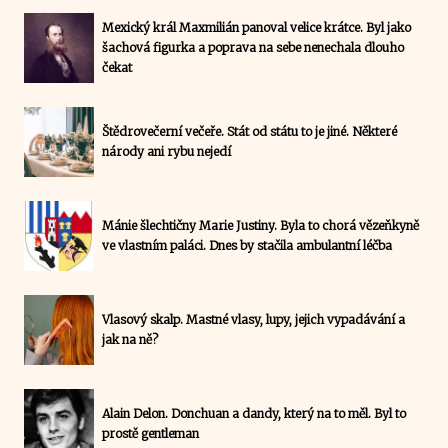
Mexický král Maxmilián panoval velice krátce. Byl jako
šachová figurka a poprava na sebe nenechala dlouho
čekat
Štědrovečerní večeře. Stát od státu to je jiné. Některé
národy ani rybu nejedí
Mánie šlechtičny Marie Justiny. Byla to chorá vězeňkyně
ve vlastním paláci. Dnes by stačila ambulantní léčba
Vlasový skalp. Mastné vlasy, lupy, jejich vypadávání a
jak na ně?
Alain Delon. Donchuan a dandy, který na to měl. Byl to
prostě gentleman