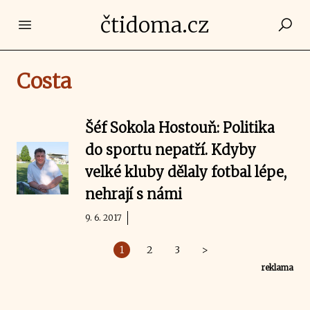
čtidoma.cz
Open main menu
Costa
Šéf Sokola Hostouň: Politika
do sportu nepatří. Kdyby
velké kluby dělaly fotbal lépe,
nehrají s námi
9. 6. 2017
1
2
3
>
reklama