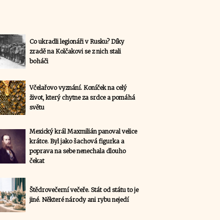
Co ukradli legionáři v Rusku? Díky
zradě na Kolčakovi se z nich stali
boháči
Včelařovo vyznání. Koníček na celý
život, který chytne za srdce a pomáhá
světu
Mexický král Maxmilián panoval velice
krátce. Byl jako šachová figurka a
poprava na sebe nenechala dlouho
čekat
Štědrovečerní večeře. Stát od státu to je
jiné. Některé národy ani rybu nejedí