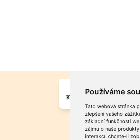
Máte zajímavou informa
Používáme sou
Kontaktujte šéfredaktora Mar
Tato webová stránka po
zlepšení vašeho zážitku
základní funkčnosti w
zájmu o naše produkty 
interakcí
,
chcete-li zob