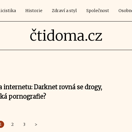
icistika
Historie
Zdraví a styl
Společnost
Osobn
čtidoma.cz
 internetu: Darknet rovná se drogy,
ská pornografie?
1
2
3
>