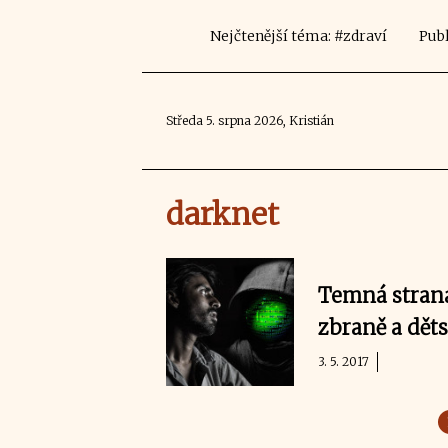
Nejčtenější téma: #zdraví
Publ
Středa 5. srpna 2026, Kristián
darknet
Temná strana
zbraně a dět
3. 5. 2017