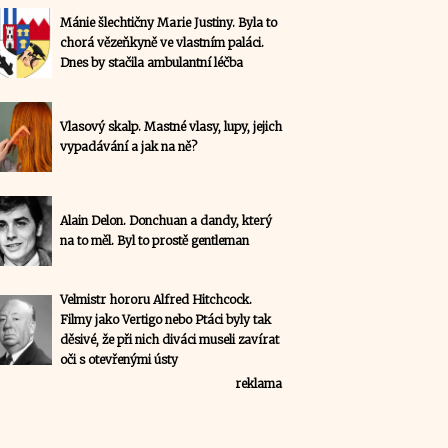
Mánie šlechtičny Marie Justiny. Byla to
chorá vězeňkyně ve vlastním paláci.
Dnes by stačila ambulantní léčba
Vlasový skalp. Mastné vlasy, lupy, jejich
vypadávání a jak na ně?
Alain Delon. Donchuan a dandy, který
na to měl. Byl to prostě gentleman
Velmistr hororu Alfred Hitchcock.
Filmy jako Vertigo nebo Ptáci byly tak
děsivé, že při nich diváci museli zavírat
oči s otevřenými ústy
reklama