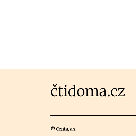
čtidoma.cz
© Centa, a.s.