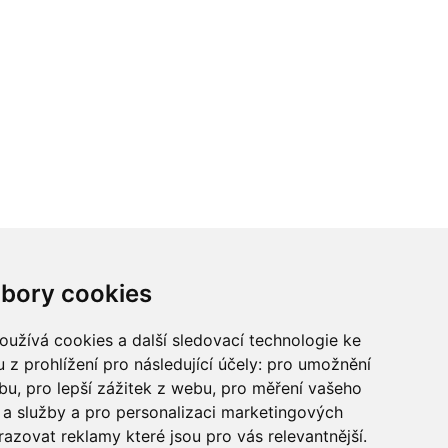
ci? Chcete spolupracovat?
bory cookies
tina Chalupu:
chalupa@ctidoma.cz
užívá cookies a další sledovací technologie ke
 z prohlížení pro následující účely:
pro umožnění
ebu
,
pro lepší zážitek z webu
,
pro měření vašeho
a služby a pro personalizaci marketingových
razovat reklamy které jsou pro vás relevantnější
.