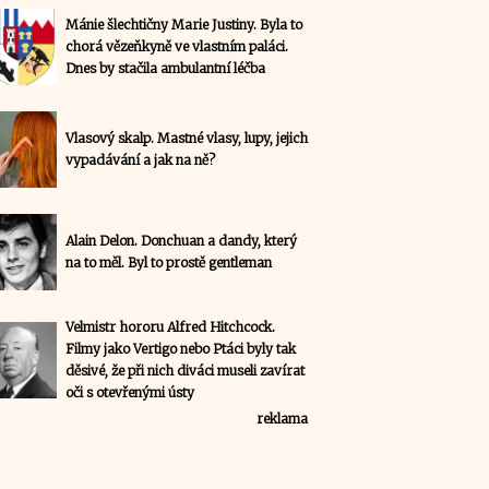
Mánie šlechtičny Marie Justiny. Byla to
chorá vězeňkyně ve vlastním paláci.
Dnes by stačila ambulantní léčba
Vlasový skalp. Mastné vlasy, lupy, jejich
vypadávání a jak na ně?
Alain Delon. Donchuan a dandy, který
na to měl. Byl to prostě gentleman
Velmistr hororu Alfred Hitchcock.
Filmy jako Vertigo nebo Ptáci byly tak
děsivé, že při nich diváci museli zavírat
oči s otevřenými ústy
reklama