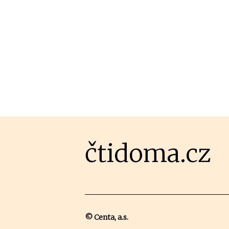
čtidoma.cz
© Centa, a.s.