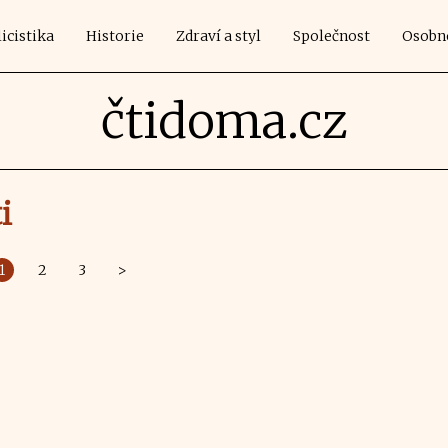
icistika
Historie
Zdraví a styl
Společnost
Osobn
čtidoma.cz
i
1
2
3
>