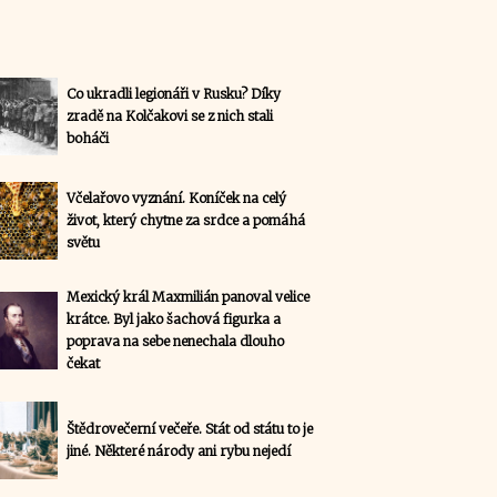
Co ukradli legionáři v Rusku? Díky
zradě na Kolčakovi se z nich stali
boháči
Včelařovo vyznání. Koníček na celý
život, který chytne za srdce a pomáhá
světu
Mexický král Maxmilián panoval velice
krátce. Byl jako šachová figurka a
poprava na sebe nenechala dlouho
čekat
Štědrovečerní večeře. Stát od státu to je
jiné. Některé národy ani rybu nejedí