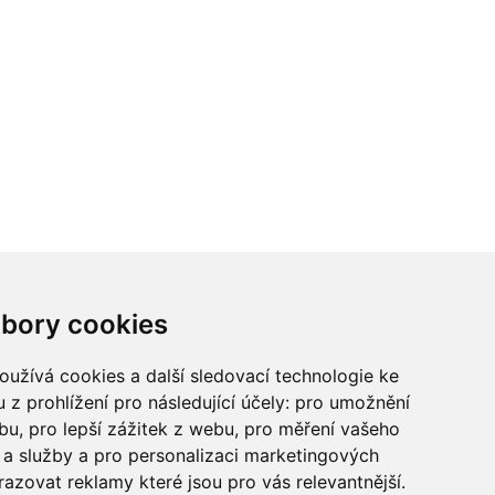
ci? Chcete spolupracovat?
bory cookies
tina Chalupu:
chalupa@ctidoma.cz
užívá cookies a další sledovací technologie ke
 z prohlížení pro následující účely:
pro umožnění
ebu
,
pro lepší zážitek z webu
,
pro měření vašeho
a služby a pro personalizaci marketingových
razovat reklamy které jsou pro vás relevantnější
.