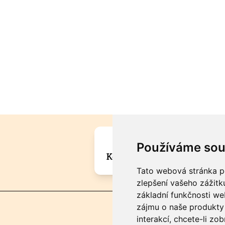
Máte zajímavou informa
Používáme sou
Kontaktujte šéfredaktora Mar
Tato webová stránka po
zlepšení vašeho zážitku
základní funkčnosti w
zájmu o naše produkty 
interakcí
,
chcete-li zob