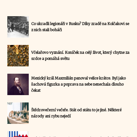
Co ukradli legionáři v Rusku? Díky zradě na Kolčakovi se
z nich stali boháči
Včelařovo vyznání. Koníček na celý život, který chytne za
srdce a pomáhá světu
Mexický král Maxmilián panoval velice krátce. Byl jako
šachová figurka a poprava na sebe nenechala dlouho
čekat
Štědrovečerní večeře. Stát od státu to je jiné. Některé
národy ani rybu nejedí