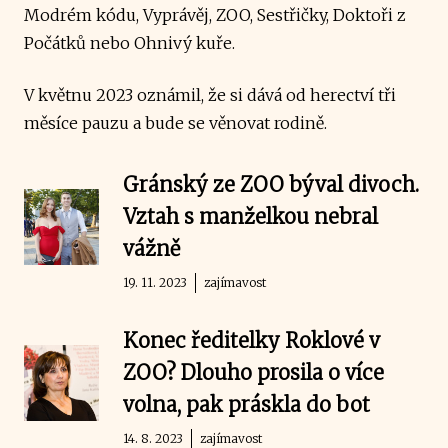
Modrém kódu, Vyprávěj, ZOO, Sestřičky, Doktoři z
Počátků nebo Ohnivý kuře.
V květnu 2023 oznámil, že si dává od herectví tři
měsíce pauzu a bude se věnovat rodině.
Gránský ze ZOO býval divoch.
Vztah s manželkou nebral
vážně
19. 11. 2023
zajímavost
Konec ředitelky Roklové v
ZOO? Dlouho prosila o více
volna, pak práskla do bot
14. 8. 2023
zajímavost