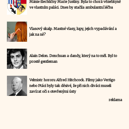
Mánie šlechtičny Marie Justiny. Byla to chorá vězeňkyně
ve vlastním paláci. Dnes by stačila ambulantní léčba
Vlasový skalp. Mastné vlasy, lupy, jejich vypadávání a
jak na ně?
Alain Delon. Donchuan a dandy, který na to měl. Byl to
prostě gentleman
Velmistr hororu Alfred Hitchcock. Filmy jako Vertigo
nebo Ptáci byly tak děsivé, že při nich diváci museli
zavírat oči s otevřenými ústy
reklama