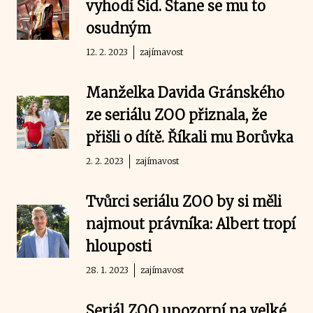
vyhodí Sid. Stane se mu to
osudným
12. 2. 2023
zajímavost
Manželka Davida Gránského
ze seriálu ZOO přiznala, že
přišli o dítě. Říkali mu Borůvka
2. 2. 2023
zajímavost
Tvůrci seriálu ZOO by si měli
najmout právníka: Albert tropí
hlouposti
28. 1. 2023
zajímavost
Seriál ZOO upozorní na velké