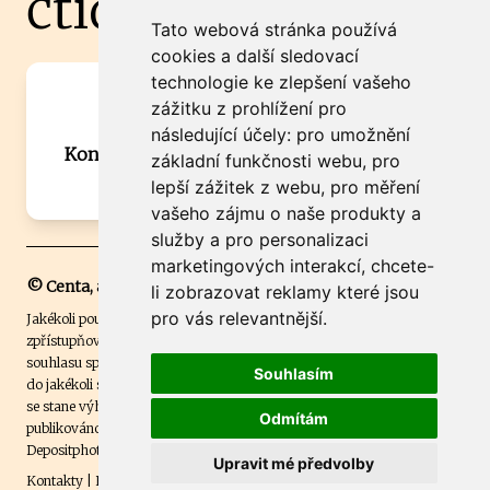
čtidoma.cz
Tato webová stránka používá
cookies a další sledovací
technologie ke zlepšení vašeho
Máte zajímavou informaci? Chcete
zážitku z prohlížení pro
spolupracovat?
následující účely:
pro umožnění
Kontaktujte šéfredaktora Martina Chalupu:
základní funkčnosti webu
,
pro
chalupa@ctidoma.cz
lepší zážitek z webu
,
pro měření
vašeho zájmu o naše produkty a
služby a pro personalizaci
marketingových interakcí
,
chcete-
© Centa, a.s.
li zobrazovat reklamy které jsou
pro vás relevantnější
.
Jakékoli použití obsahu včetně převzetí, šíření či dalšího užití a
zpřístupňování textových či obrazových materiálů bez písemného
souhlasu společnosti Centa,a.s. je zakázáno. Čtenář svým přihlášením
Souhlasím
do jakékoli soutěže na našem webu dává souhlas s tím, že v případě, že
se stane výhercem této soutěže, může být jeho jméno na webu
Odmítám
publikováno. Centa, a.s. využívala licenci ČTK a využívá fotografie z
Depositphotos
.
Upravit mé předvolby
Kontakty
|
Etický kodex
|
Spravovat souhlas s nastavením osobních