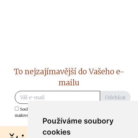
To nejzajímavější do Vašeho e-
mailu
Odebírat
Souhlasím s odběrem důležitých zpráv ze ČtiDoma.cz do mé e-
mailové schránky.
Používáme soubory
cookies