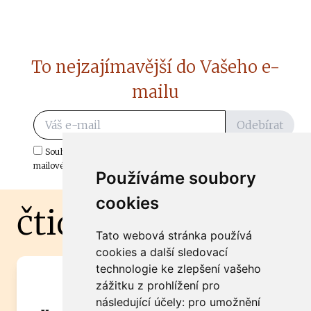
To nejzajímavější do Vašeho e-
mailu
Odebírat
Souhlasím s odběrem důležitých zpráv ze ČtiDoma.cz do mé e-
mailové schránky.
Používáme soubory
cookies
čtidoma.cz
Tato webová stránka používá
cookies a další sledovací
technologie ke zlepšení vašeho
Máte zajímavou informaci? Chcete
zážitku z prohlížení pro
spolupracovat?
následující účely:
pro umožnění