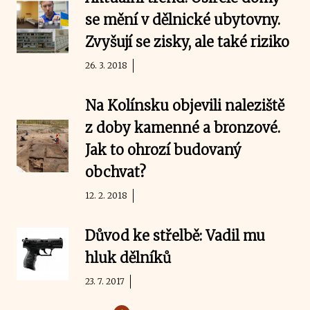
se mění v dělnické ubytovny.
Zvyšují se zisky, ale také riziko
26. 3. 2018
Na Kolínsku objevili naleziště
z doby kamenné a bronzové.
Jak to ohrozí budovaný
obchvat?
12. 2. 2018
Důvod ke střelbě: Vadil mu
hluk dělníků
23. 7. 2017