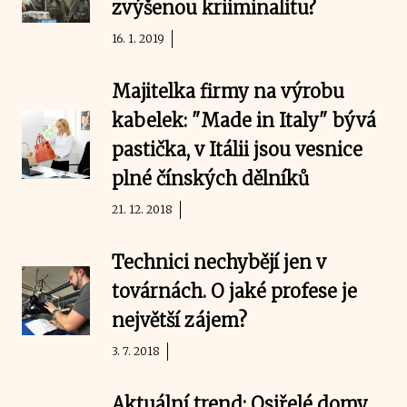
zvýšenou kriiminalitu?
16. 1. 2019
Majitelka firmy na výrobu
kabelek: "Made in Italy" bývá
pastička, v Itálii jsou vesnice
plné čínských dělníků
21. 12. 2018
Technici nechybějí jen v
továrnách. O jaké profese je
největší zájem?
3. 7. 2018
Aktuální trend: Osiřelé domy