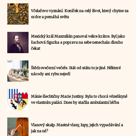
Včelařovo vyznání. Koníček na celý život, který chytne za
srdce a pomáhá světu
Mexický král Maxmilián panoval velice krátce. Byl jako
šachová figurka a poprava na sebe nenechala dlouho
čekat
Štědrovečerní večeře. Stát od státu to je jiné. Některé
národy ani rybu nejedí
Mánie šlechtičny Marie Justiny. Byla to chorá vězeňkyně
ve vlastním paláci. Dnes by stačila ambulantní léčba
Vlasový skalp. Mastné vlasy, lupy, jejich vypadávání a
jak na ně?