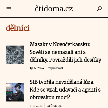
čtidoma.cz
Open main menu
dělníci
Masakr v Novočerkassku:
Sověti se nemazali ani s
dělníky. Povraždili jich desítky
19. 6. 2024
zajímavost
StB tvořila nevzdělaná lůza.
Kde se vzali udavači a agenti s
obrovskou mocí?
8. 3. 2023
zajímavost