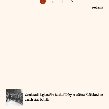
1
2
3
>
reklama
Co ukradli legionáři v Rusku? Díky zradě na Kolčakovi se
z nich stali boháči