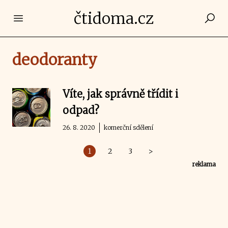
čtidoma.cz
Open main menu
deodoranty
Víte, jak správně třídit i
odpad?
26. 8. 2020
komerční sdělení
1
2
3
>
reklama