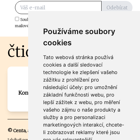
Odebírat
Souhlasím s odběrem důležitých zpráv ze ČtiDoma.cz do mé e-
mailové schránky.
Používáme soubory
cookies
čtidoma.cz
Tato webová stránka používá
cookies a další sledovací
technologie ke zlepšení vašeho
Máte zajímavou informaci? Chcete
zážitku z prohlížení pro
spolupracovat?
následující účely:
pro umožnění
Kontaktujte šéfredaktora Martina Chalupu:
základní funkčnosti webu
,
pro
chalupa@ctidoma.cz
lepší zážitek z webu
,
pro měření
vašeho zájmu o naše produkty a
služby a pro personalizaci
marketingových interakcí
,
chcete-
© Centa, a.s.
li zobrazovat reklamy které jsou
pro vás relevantnější
.
Jakékoli použití obsahu včetně převzetí, šíření či dalšího užití a