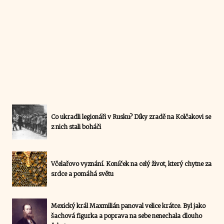
Co ukradli legionáři v Rusku? Díky zradě na Kolčakovi se
z nich stali boháči
Včelařovo vyznání. Koníček na celý život, který chytne za
srdce a pomáhá světu
Mexický král Maxmilián panoval velice krátce. Byl jako
šachová figurka a poprava na sebe nenechala dlouho