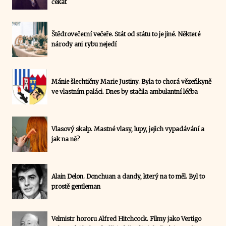
čekat
Štědrovečerní večeře. Stát od státu to je jiné. Některé
národy ani rybu nejedí
Mánie šlechtičny Marie Justiny. Byla to chorá vězeňkyně
ve vlastním paláci. Dnes by stačila ambulantní léčba
Vlasový skalp. Mastné vlasy, lupy, jejich vypadávání a
jak na ně?
Alain Delon. Donchuan a dandy, který na to měl. Byl to
prostě gentleman
Velmistr hororu Alfred Hitchcock. Filmy jako Vertigo