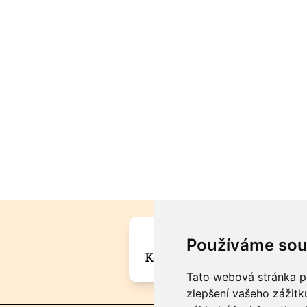
Máte zajímavou informa
Používáme sou
Kontaktujte šéfredaktora Mar
Tato webová stránka po
zlepšení vašeho zážitku