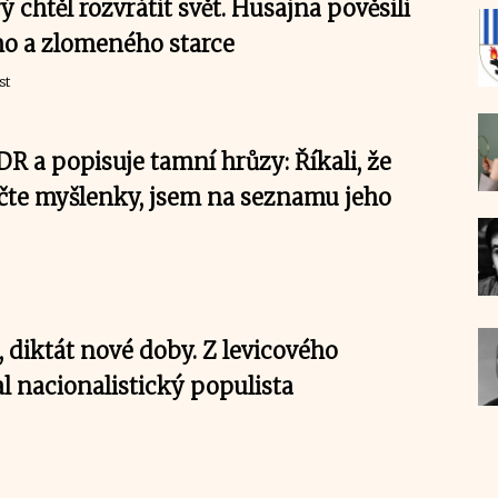
ý chtěl rozvrátit svět. Husajna pověsili
ho a zlomeného starce
st
R a popisuje tamní hrůzy: Říkali, že
 čte myšlenky, jsem na seznamu jeho
 diktát nové doby. Z levicového
tal nacionalistický populista