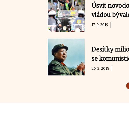
Úsvit novodob
vládou bývalé
17. 9. 2019
Desítky mili
se komunisti
26. 2. 2018