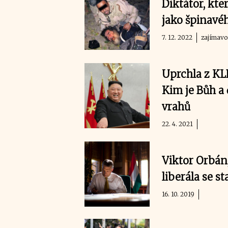
Diktátor, kter
jako špinavé
7. 12. 2022
zajímavo
Uprchla z KLD
Kim je Bůh a
vrahů
22. 4. 2021
Viktor Orbán,
liberála se s
16. 10. 2019