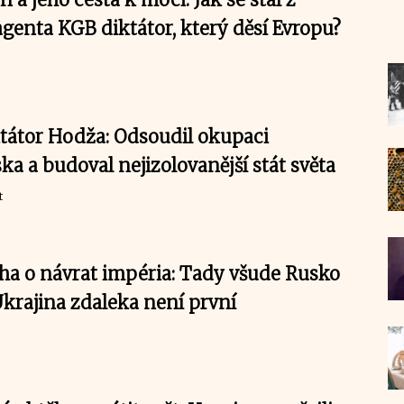
enta KGB diktátor, který děsí Evropu?
tátor Hodža: Odsoudil okupaci
a a budoval nejizolovanější stát světa
t
ha o návrat impéria: Tady všude Rusko
 Ukrajina zdaleka není první