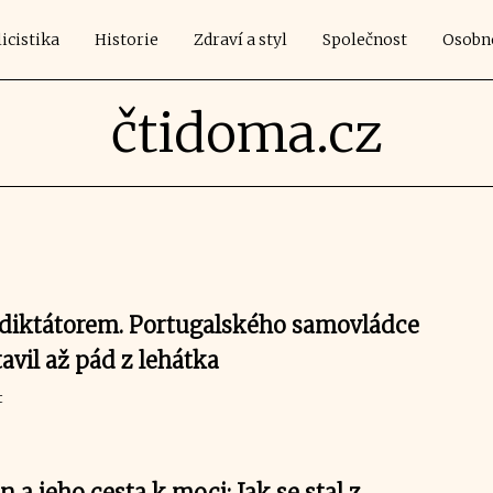
icistika
Historie
Zdraví a styl
Společnost
Osobn
čtidoma.cz
 diktátorem. Portugalského samovládce
avil až pád z lehátka
t
n a jeho cesta k moci: Jak se stal z