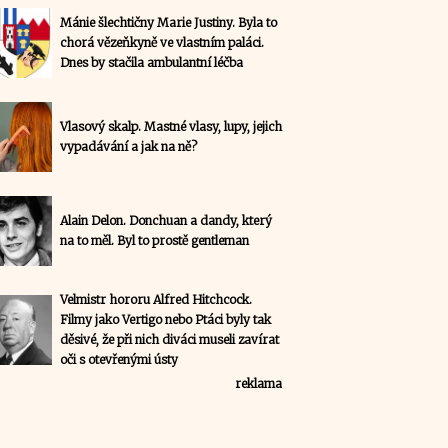
Mánie šlechtičny Marie Justiny. Byla to
chorá vězeňkyně ve vlastním paláci.
Dnes by stačila ambulantní léčba
Vlasový skalp. Mastné vlasy, lupy, jejich
vypadávání a jak na ně?
Alain Delon. Donchuan a dandy, který
na to měl. Byl to prostě gentleman
Velmistr hororu Alfred Hitchcock.
Filmy jako Vertigo nebo Ptáci byly tak
děsivé, že při nich diváci museli zavírat
oči s otevřenými ústy
reklama