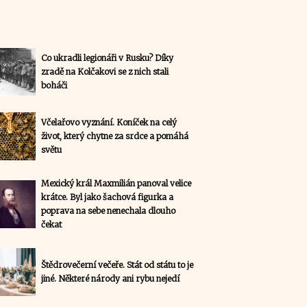
Co ukradli legionáři v Rusku? Díky
zradě na Kolčakovi se z nich stali
boháči
Včelařovo vyznání. Koníček na celý
život, který chytne za srdce a pomáhá
světu
Mexický král Maxmilián panoval velice
krátce. Byl jako šachová figurka a
poprava na sebe nenechala dlouho
čekat
Štědrovečerní večeře. Stát od státu to je
jiné. Některé národy ani rybu nejedí