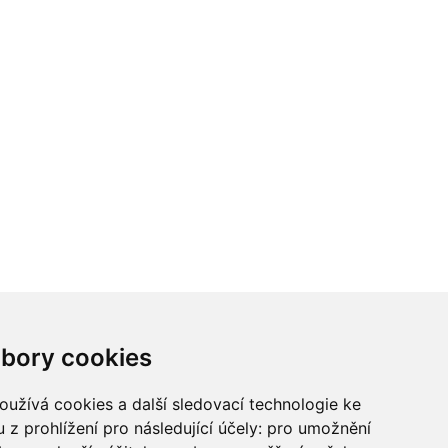
ci? Chcete spolupracovat?
bory cookies
tina Chalupu:
chalupa@ctidoma.cz
užívá cookies a další sledovací technologie ke
 z prohlížení pro následující účely:
pro umožnění