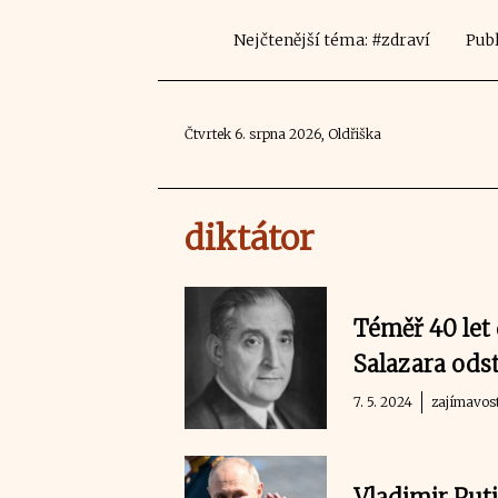
Nejčtenější téma: #zdraví
Publ
Čtvrtek 6. srpna 2026, Oldřiška
diktátor
Téměř 40 let
Salazara odst
7. 5. 2024
zajímavos
Vladimir Puti