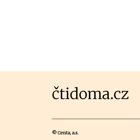
čtidoma.cz
© Centa, a.s.