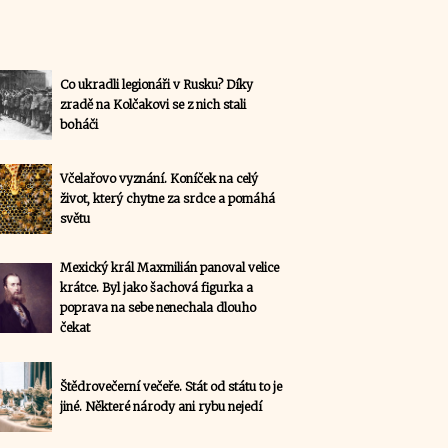
Co ukradli legionáři v Rusku? Díky
zradě na Kolčakovi se z nich stali
boháči
Včelařovo vyznání. Koníček na celý
život, který chytne za srdce a pomáhá
světu
Mexický král Maxmilián panoval velice
krátce. Byl jako šachová figurka a
poprava na sebe nenechala dlouho
čekat
Štědrovečerní večeře. Stát od státu to je
jiné. Některé národy ani rybu nejedí