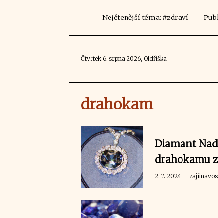
Nejčtenější téma: #zdraví
Publ
Čtvrtek 6. srpna 2026, Oldřiška
drahokam
Diamant Naděj
drahokamu ze
2. 7. 2024
zajímavos