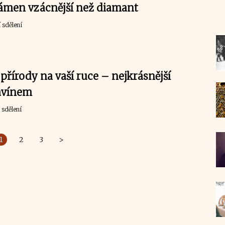
ámen vzácnější než diamant
 sdělení
přírody na vaší ruce – nejkrásnější
tavínem
 sdělení
1
2
3
>