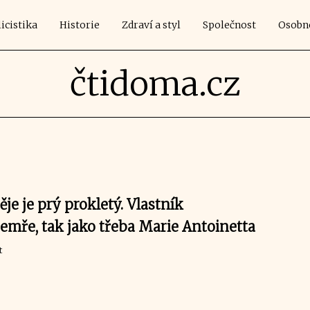
icistika
Historie
Zdraví a styl
Společnost
Osobn
čtidoma.cz
e je prý prokletý. Vlastník
mře, tak jako třeba Marie Antoinetta
t