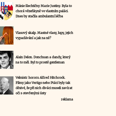
Mánie šlechtičny Marie Justiny. Byla to
chorá vězeňkyně ve vlastním paláci.
Dnes by stačila ambulantní léčba
Vlasový skalp. Mastné vlasy, lupy, jejich
vypadávání a jak na ně?
Alain Delon. Donchuan a dandy, který
na to měl. Byl to prostě gentleman
Velmistr hororu Alfred Hitchcock.
Filmy jako Vertigo nebo Ptáci byly tak
děsivé, že při nich diváci museli zavírat
oči s otevřenými ústy
reklama