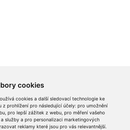
ci? Chcete spolupracovat?
bory cookies
tina Chalupu:
chalupa@ctidoma.cz
užívá cookies a další sledovací technologie ke
 z prohlížení pro následující účely:
pro umožnění
ebu
,
pro lepší zážitek z webu
,
pro měření vašeho
a služby a pro personalizaci marketingových
razovat reklamy které jsou pro vás relevantnější
.