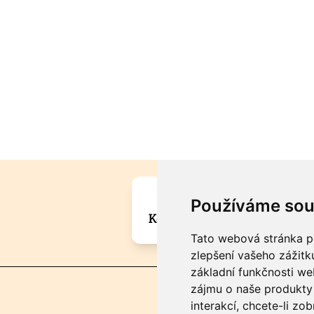
Máte zajímavou informa
Používáme sou
Kontaktujte šéfredaktora Mar
Tato webová stránka po
zlepšení vašeho zážitku
základní funkčnosti w
zájmu o naše produkty 
interakcí
,
chcete-li zob