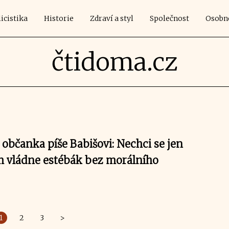
icistika
Historie
Zdraví a styl
Společnost
Osobn
čtidoma.cz
občanka píše Babišovi: Nechci se jen
ám vládne estébák bez morálního
1
2
3
>