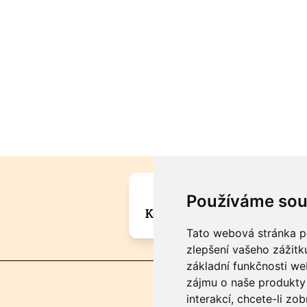
Máte zajímavou informa
Používáme sou
Kontaktujte šéfredaktora Mar
Tato webová stránka po
zlepšení vašeho zážitku
základní funkčnosti w
zájmu o naše produkty 
interakcí
,
chcete-li zob