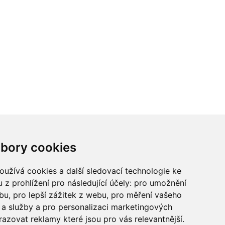
ci? Chcete spolupracovat?
bory cookies
tina Chalupu:
chalupa@ctidoma.cz
užívá cookies a další sledovací technologie ke
 z prohlížení pro následující účely:
pro umožnění
ebu
,
pro lepší zážitek z webu
,
pro měření vašeho
a služby a pro personalizaci marketingových
razovat reklamy které jsou pro vás relevantnější
.