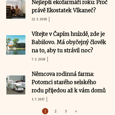
Nejlepší ekofarmáři roku: Proč
právě Ekostatek Vlkaneč?
21. 5. 2018
Vítejte v Čapím hnízdě, zde je
Babišovo. Má obyčejný člověk
na to, aby tu strávil noc?
7. 2. 2018
Němcova rodinná farma:
Potomci starého selského
rodu přijedou až k vám domů
3. 7. 2017
1
2
3
>