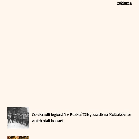
reklama
Co ukradli legionáři v Rusku? Díky zradě na Kolčakovi se
z nich stali boháči