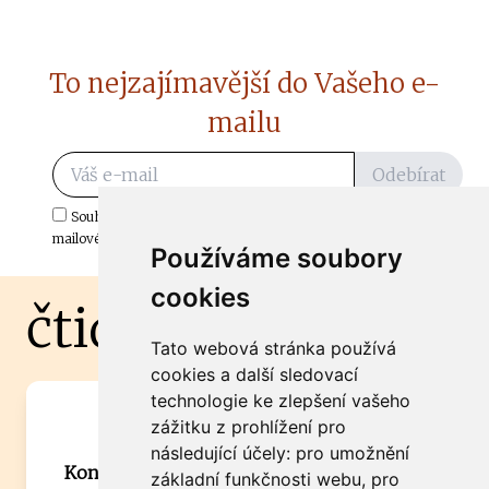
To nejzajímavější do Vašeho e-
mailu
Odebírat
Souhlasím s odběrem důležitých zpráv ze ČtiDoma.cz do mé e-
mailové schránky.
Používáme soubory
cookies
čtidoma.cz
Tato webová stránka používá
cookies a další sledovací
technologie ke zlepšení vašeho
Máte zajímavou informaci? Chcete
zážitku z prohlížení pro
spolupracovat?
následující účely:
pro umožnění
Kontaktujte šéfredaktora Martina Chalupu:
základní funkčnosti webu
,
pro