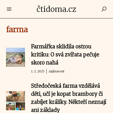
čtidoma.cz
Open main menu
farma
Farmářka sklidila ostrou
kritiku: O svá zvířata pečuje
skoro nahá
1. 2. 2023
zajímavost
Středočeská farma vzdělává
děti, učí je kopat brambory či
zabíjet králíky. Někteří neznají
ani základy