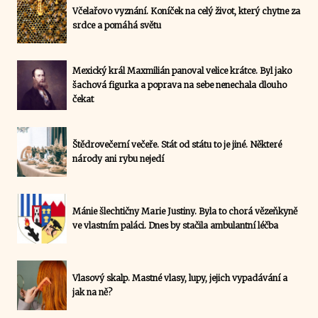
Včelařovo vyznání. Koníček na celý život, který chytne za
srdce a pomáhá světu
Mexický král Maxmilián panoval velice krátce. Byl jako
šachová figurka a poprava na sebe nenechala dlouho
čekat
Štědrovečerní večeře. Stát od státu to je jiné. Některé
národy ani rybu nejedí
Mánie šlechtičny Marie Justiny. Byla to chorá vězeňkyně
ve vlastním paláci. Dnes by stačila ambulantní léčba
Vlasový skalp. Mastné vlasy, lupy, jejich vypadávání a
jak na ně?