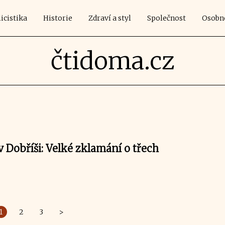
icistika
Historie
Zdraví a styl
Společnost
Osobn
čtidoma.cz
 v Dobříši: Velké zklamání o třech
1
2
3
>