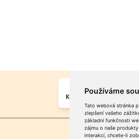
Máte zajímavou informa
Používáme sou
Kontaktujte šéfredaktora Mar
Tato webová stránka po
zlepšení vašeho zážitku
základní funkčnosti w
zájmu o naše produkty 
interakcí
,
chcete-li zob