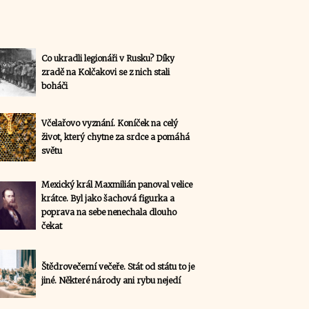
Co ukradli legionáři v Rusku? Díky
zradě na Kolčakovi se z nich stali
boháči
Včelařovo vyznání. Koníček na celý
život, který chytne za srdce a pomáhá
světu
Mexický král Maxmilián panoval velice
krátce. Byl jako šachová figurka a
poprava na sebe nenechala dlouho
čekat
Štědrovečerní večeře. Stát od státu to je
jiné. Některé národy ani rybu nejedí