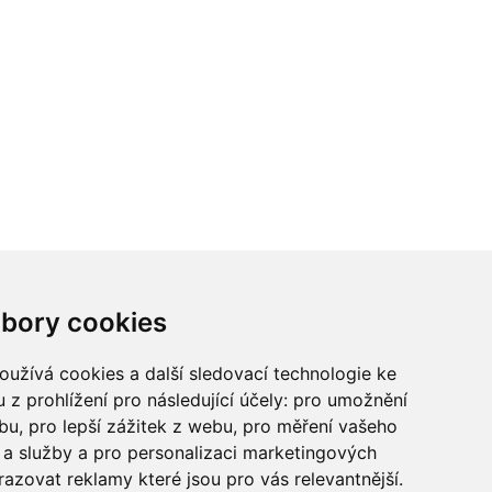
ci? Chcete spolupracovat?
bory cookies
tina Chalupu:
chalupa@ctidoma.cz
užívá cookies a další sledovací technologie ke
 z prohlížení pro následující účely:
pro umožnění
ebu
,
pro lepší zážitek z webu
,
pro měření vašeho
a služby a pro personalizaci marketingových
razovat reklamy které jsou pro vás relevantnější
.