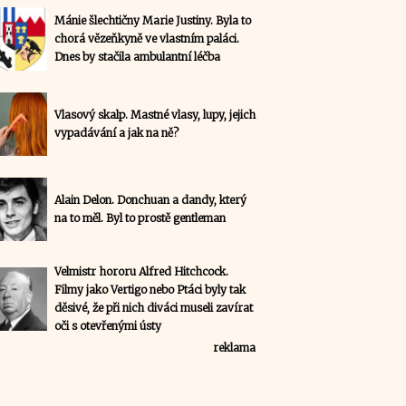
Mánie šlechtičny Marie Justiny. Byla to
chorá vězeňkyně ve vlastním paláci.
Dnes by stačila ambulantní léčba
Vlasový skalp. Mastné vlasy, lupy, jejich
vypadávání a jak na ně?
Alain Delon. Donchuan a dandy, který
na to měl. Byl to prostě gentleman
Velmistr hororu Alfred Hitchcock.
Filmy jako Vertigo nebo Ptáci byly tak
děsivé, že při nich diváci museli zavírat
oči s otevřenými ústy
reklama