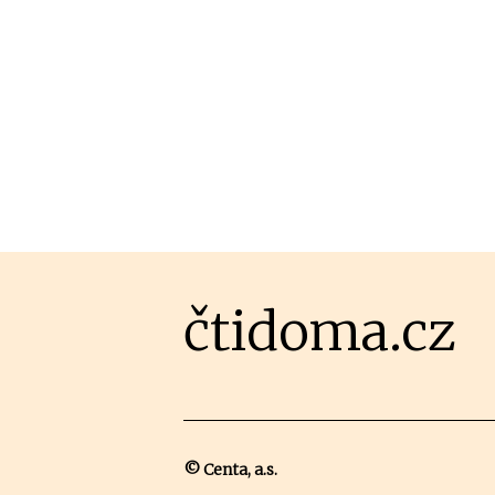
čtidoma.cz
© Centa, a.s.