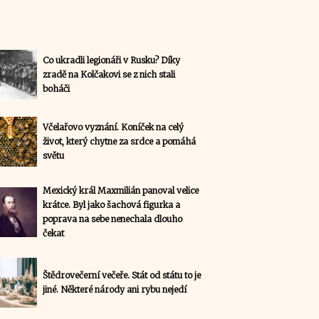
Co ukradli legionáři v Rusku? Díky
zradě na Kolčakovi se z nich stali
boháči
Včelařovo vyznání. Koníček na celý
život, který chytne za srdce a pomáhá
světu
Mexický král Maxmilián panoval velice
krátce. Byl jako šachová figurka a
poprava na sebe nenechala dlouho
čekat
Štědrovečerní večeře. Stát od státu to je
jiné. Některé národy ani rybu nejedí