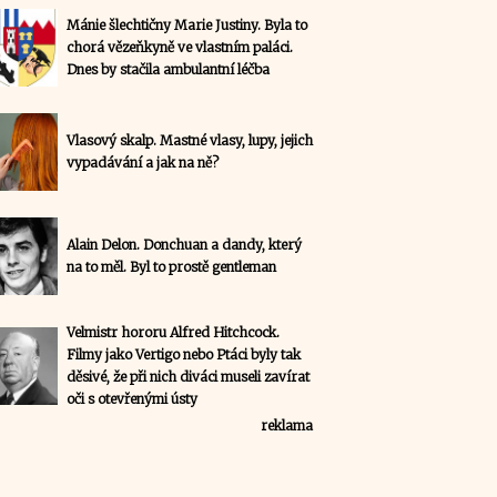
Mánie šlechtičny Marie Justiny. Byla to
chorá vězeňkyně ve vlastním paláci.
Dnes by stačila ambulantní léčba
Vlasový skalp. Mastné vlasy, lupy, jejich
vypadávání a jak na ně?
Alain Delon. Donchuan a dandy, který
na to měl. Byl to prostě gentleman
Velmistr hororu Alfred Hitchcock.
Filmy jako Vertigo nebo Ptáci byly tak
děsivé, že při nich diváci museli zavírat
oči s otevřenými ústy
reklama