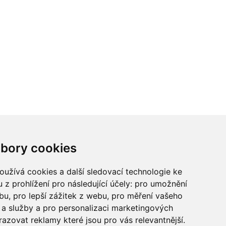
ci? Chcete spolupracovat?
bory cookies
tina Chalupu:
chalupa@ctidoma.cz
užívá cookies a další sledovací technologie ke
 z prohlížení pro následující účely:
pro umožnění
ebu
,
pro lepší zážitek z webu
,
pro měření vašeho
a služby a pro personalizaci marketingových
razovat reklamy které jsou pro vás relevantnější
.