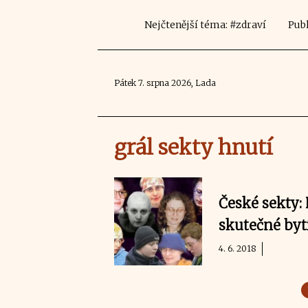
Nejčtenější téma: #zdraví
Publ
Pátek 7. srpna 2026, Lada
grál sekty hnutí
České sekty: 
skutečné byt
4. 6. 2018