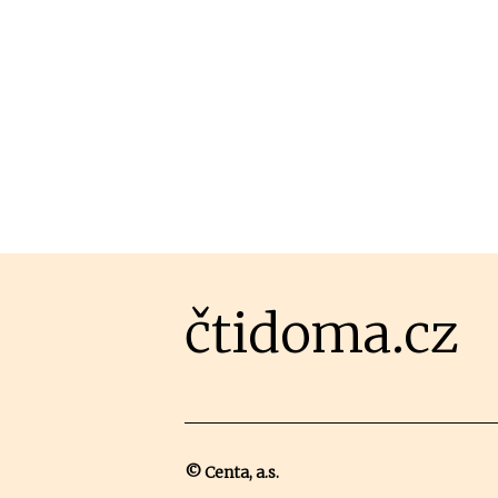
čtidoma.cz
© Centa, a.s.