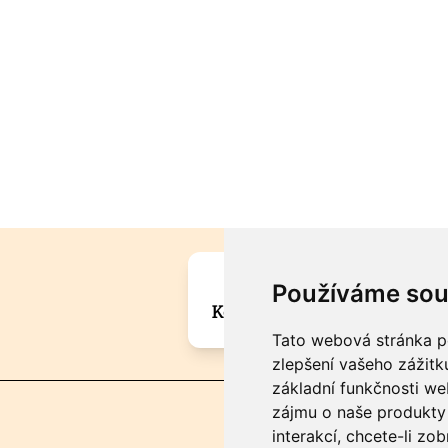
Máte zajímavou informa
Používáme sou
Kontaktujte šéfredaktora Mar
Tato webová stránka po
zlepšení vašeho zážitku
základní funkčnosti w
zájmu o naše produkty 
interakcí
,
chcete-li zob