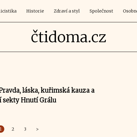
icistika
Historie
Zdraví a styl
Společnost
Osobn
čtidoma.cz
Pravda, láska, kuřimská kauza a
í sekty Hnutí Grálu
1
2
3
>