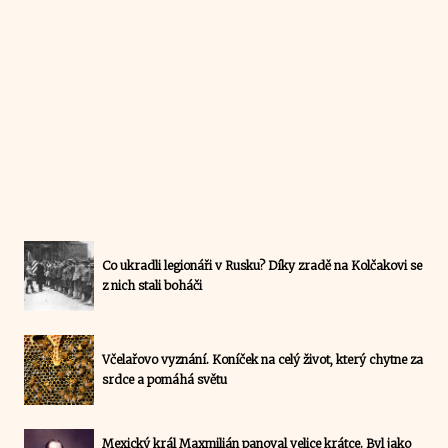
Co ukradli legionáři v Rusku? Díky zradě na Kolčakovi se
z nich stali boháči
Včelařovo vyznání. Koníček na celý život, který chytne za
srdce a pomáhá světu
Mexický král Maxmilián panoval velice krátce. Byl jako