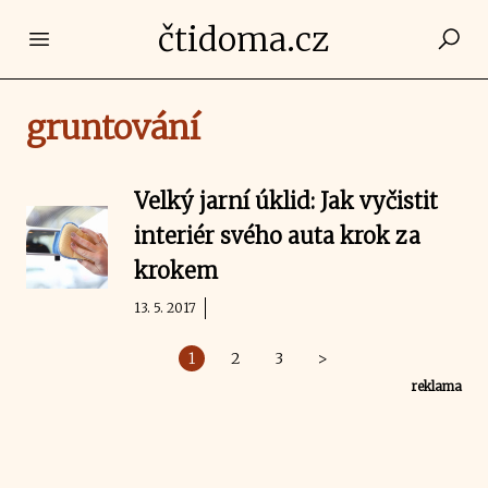
čtidoma.cz
Open main menu
gruntování
Velký jarní úklid: Jak vyčistit
interiér svého auta krok za
krokem
13. 5. 2017
1
2
3
>
reklama