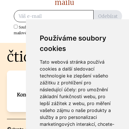
mailu
Odebírat
Souhlasím s odběrem důležitých zpráv ze ČtiDoma.cz do mé e-
mailové schránky.
Používáme soubory
cookies
čtidoma.cz
Tato webová stránka používá
cookies a další sledovací
technologie ke zlepšení vašeho
Máte zajímavou informaci? Chcete
zážitku z prohlížení pro
spolupracovat?
následující účely:
pro umožnění
Kontaktujte šéfredaktora Martina Chalupu:
základní funkčnosti webu
,
pro
chalupa@ctidoma.cz
lepší zážitek z webu
,
pro měření
vašeho zájmu o naše produkty a
služby a pro personalizaci
marketingových interakcí
,
chcete-