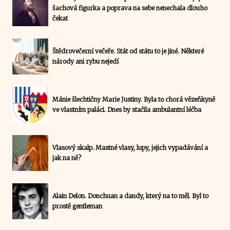
šachová figurka a poprava na sebe nenechala dlouho
čekat
Štědrovečerní večeře. Stát od státu to je jiné. Některé
národy ani rybu nejedí
Mánie šlechtičny Marie Justiny. Byla to chorá vězeňkyně
ve vlastním paláci. Dnes by stačila ambulantní léčba
Vlasový skalp. Mastné vlasy, lupy, jejich vypadávání a
jak na ně?
Alain Delon. Donchuan a dandy, který na to měl. Byl to
prostě gentleman