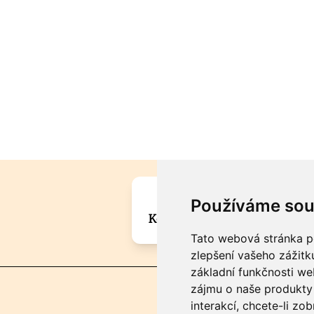
Máte zajímavou informa
Používáme sou
Kontaktujte šéfredaktora Mar
Tato webová stránka po
zlepšení vašeho zážitku
základní funkčnosti w
zájmu o naše produkty 
interakcí
,
chcete-li zob