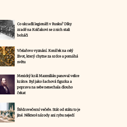
Co ukradli legionáři v Rusku? Díky
zradě na Kolčakovi se z nich stali
boháči
Včelařovo vyznání. Koníček na celý
život, který chytne za srdce a pomáhá
světu
Mexický král Maxmilián panoval velice
krátce. Byl jako šachová figurka a
poprava na sebe nenechala dlouho
čekat
Štědrovečerní večeře. Stát od státu to je
jiné. Některé národy ani rybu nejedí