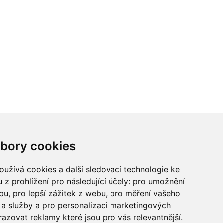
ci? Chcete spolupracovat?
bory cookies
tina Chalupu:
chalupa@ctidoma.cz
užívá cookies a další sledovací technologie ke
 z prohlížení pro následující účely:
pro umožnění
ebu
,
pro lepší zážitek z webu
,
pro měření vašeho
a služby a pro personalizaci marketingových
razovat reklamy které jsou pro vás relevantnější
.