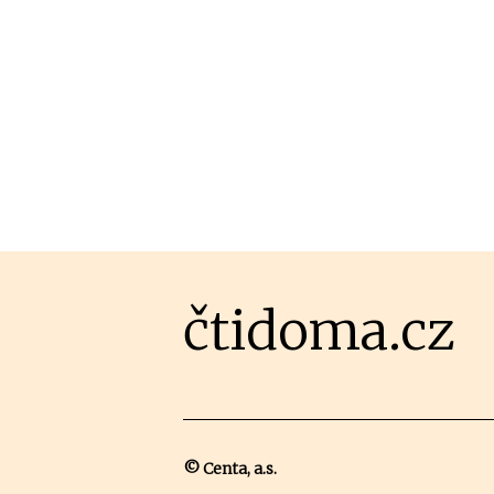
čtidoma.cz
© Centa, a.s.