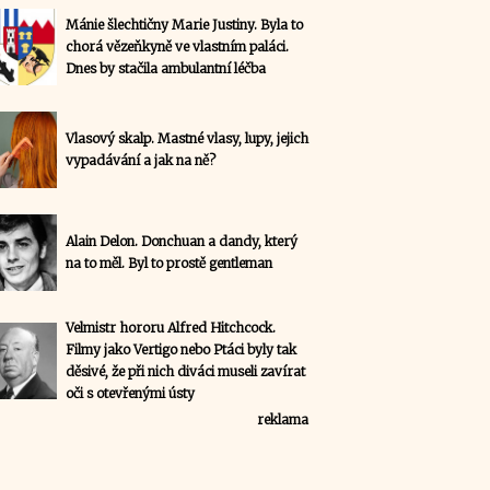
Mánie šlechtičny Marie Justiny. Byla to
chorá vězeňkyně ve vlastním paláci.
Dnes by stačila ambulantní léčba
Vlasový skalp. Mastné vlasy, lupy, jejich
vypadávání a jak na ně?
Alain Delon. Donchuan a dandy, který
na to měl. Byl to prostě gentleman
Velmistr hororu Alfred Hitchcock.
Filmy jako Vertigo nebo Ptáci byly tak
děsivé, že při nich diváci museli zavírat
oči s otevřenými ústy
reklama