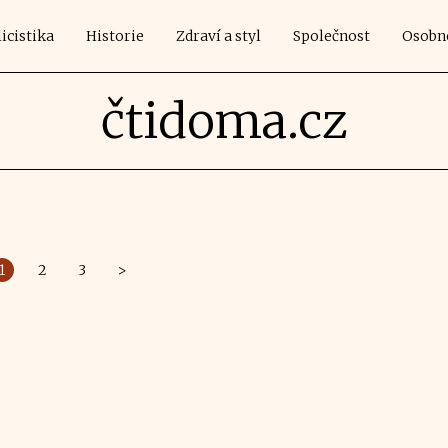
icistika
Historie
Zdraví a styl
Společnost
Osobn
čtidoma.cz
1
2
3
>