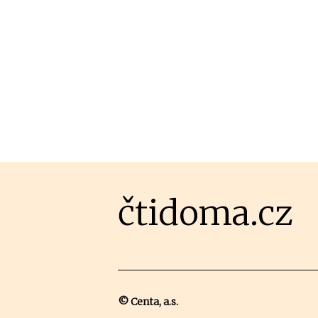
čtidoma.cz
© Centa, a.s.