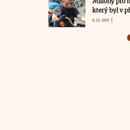
Miliony pro m
který byl v 
6. 12. 2017