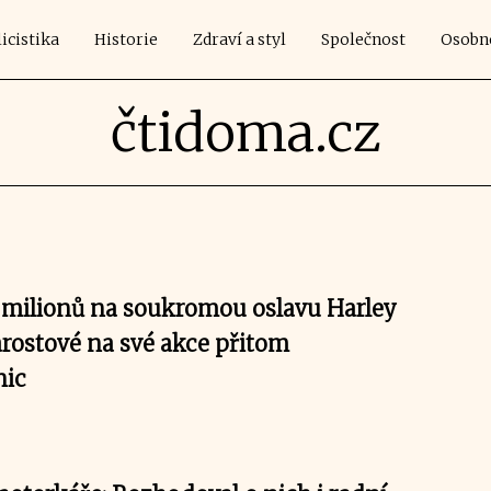
icistika
Historie
Zdraví a styl
Společnost
Osobn
čtidoma.cz
 milionů na soukromou oslavu Harley
arostové na své akce přitom
nic