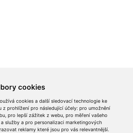
ci? Chcete spolupracovat?
bory cookies
tina Chalupu:
chalupa@ctidoma.cz
užívá cookies a další sledovací technologie ke
 z prohlížení pro následující účely:
pro umožnění
ebu
,
pro lepší zážitek z webu
,
pro měření vašeho
a služby a pro personalizaci marketingových
razovat reklamy které jsou pro vás relevantnější
.