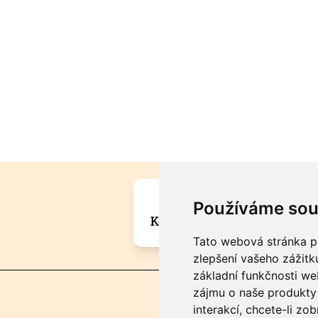
Máte zajímavou informa
Používáme sou
Kontaktujte šéfredaktora Mar
Tato webová stránka po
zlepšení vašeho zážitku
základní funkčnosti w
zájmu o naše produkty 
interakcí
,
chcete-li zob