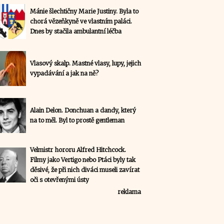
Mánie šlechtičny Marie Justiny. Byla to
chorá vězeňkyně ve vlastním paláci.
Dnes by stačila ambulantní léčba
Vlasový skalp. Mastné vlasy, lupy, jejich
vypadávání a jak na ně?
Alain Delon. Donchuan a dandy, který
na to měl. Byl to prostě gentleman
Velmistr hororu Alfred Hitchcock.
Filmy jako Vertigo nebo Ptáci byly tak
děsivé, že při nich diváci museli zavírat
oči s otevřenými ústy
reklama