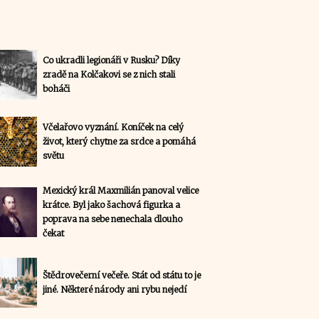
Co ukradli legionáři v Rusku? Díky
zradě na Kolčakovi se z nich stali
boháči
Včelařovo vyznání. Koníček na celý
život, který chytne za srdce a pomáhá
světu
Mexický král Maxmilián panoval velice
krátce. Byl jako šachová figurka a
poprava na sebe nenechala dlouho
čekat
Štědrovečerní večeře. Stát od státu to je
jiné. Některé národy ani rybu nejedí