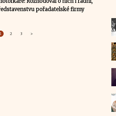
otorkáře: Rozhodoval o nich i radní,
představenstvu pořadatelské firmy
1
2
3
>