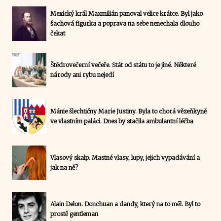
Mexický král Maxmilián panoval velice krátce. Byl jako
šachová figurka a poprava na sebe nenechala dlouho
čekat
Štědrovečerní večeře. Stát od státu to je jiné. Některé
národy ani rybu nejedí
Mánie šlechtičny Marie Justiny. Byla to chorá vězeňkyně
ve vlastním paláci. Dnes by stačila ambulantní léčba
Vlasový skalp. Mastné vlasy, lupy, jejich vypadávání a
jak na ně?
Alain Delon. Donchuan a dandy, který na to měl. Byl to
prostě gentleman