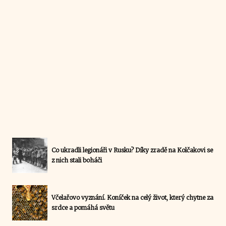
Co ukradli legionáři v Rusku? Díky zradě na Kolčakovi se
z nich stali boháči
Včelařovo vyznání. Koníček na celý život, který chytne za
srdce a pomáhá světu