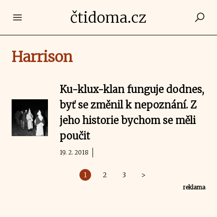
čtidoma.cz
Open main menu
Harrison
Ku-klux-klan funguje dodnes,
byť se změnil k nepoznání. Z
jeho historie bychom se měli
poučit
19. 2. 2018
1
2
3
>
reklama