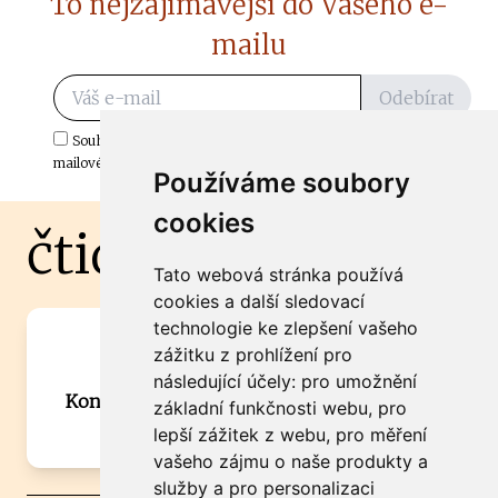
To nejzajímavější do Vašeho e-
mailu
Odebírat
Souhlasím s odběrem důležitých zpráv ze ČtiDoma.cz do mé e-
mailové schránky.
Používáme soubory
cookies
čtidoma.cz
Tato webová stránka používá
cookies a další sledovací
technologie ke zlepšení vašeho
Máte zajímavou informaci? Chcete
zážitku z prohlížení pro
spolupracovat?
následující účely:
pro umožnění
Kontaktujte šéfredaktora Martina Chalupu:
základní funkčnosti webu
,
pro
chalupa@ctidoma.cz
lepší zážitek z webu
,
pro měření
vašeho zájmu o naše produkty a
služby a pro personalizaci