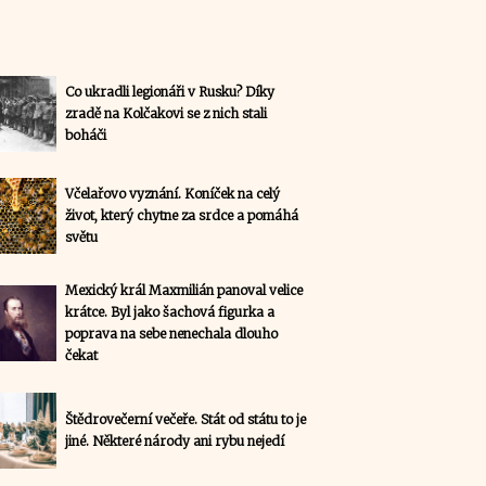
Co ukradli legionáři v Rusku? Díky
zradě na Kolčakovi se z nich stali
boháči
Včelařovo vyznání. Koníček na celý
život, který chytne za srdce a pomáhá
světu
Mexický král Maxmilián panoval velice
krátce. Byl jako šachová figurka a
poprava na sebe nenechala dlouho
čekat
Štědrovečerní večeře. Stát od státu to je
jiné. Některé národy ani rybu nejedí