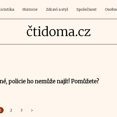
icistika
Historie
Zdraví a styl
Společnost
Osobn
čtidoma.cz
né, policie ho nemůže najít! Pomůžete?
1
2
3
>