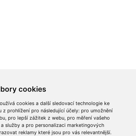
ci? Chcete spolupracovat?
bory cookies
tina Chalupu:
chalupa@ctidoma.cz
užívá cookies a další sledovací technologie ke
 z prohlížení pro následující účely:
pro umožnění
ebu
,
pro lepší zážitek z webu
,
pro měření vašeho
a služby a pro personalizaci marketingových
razovat reklamy které jsou pro vás relevantnější
.