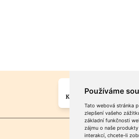
Máte zajímavou informa
Používáme sou
Kontaktujte šéfredaktora Mar
Tato webová stránka po
zlepšení vašeho zážitku
základní funkčnosti w
zájmu o naše produkty 
interakcí
,
chcete-li zob