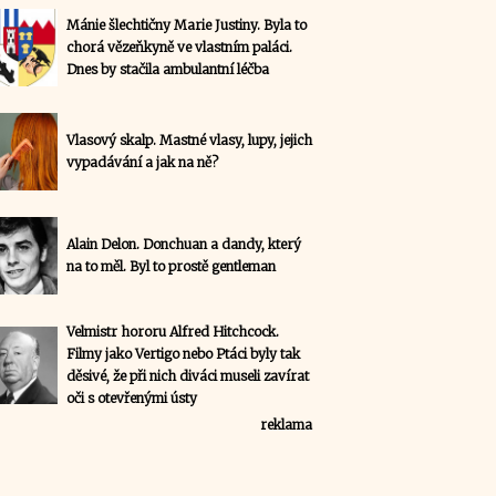
Mánie šlechtičny Marie Justiny. Byla to
chorá vězeňkyně ve vlastním paláci.
Dnes by stačila ambulantní léčba
Vlasový skalp. Mastné vlasy, lupy, jejich
vypadávání a jak na ně?
Alain Delon. Donchuan a dandy, který
na to měl. Byl to prostě gentleman
Velmistr hororu Alfred Hitchcock.
Filmy jako Vertigo nebo Ptáci byly tak
děsivé, že při nich diváci museli zavírat
oči s otevřenými ústy
reklama