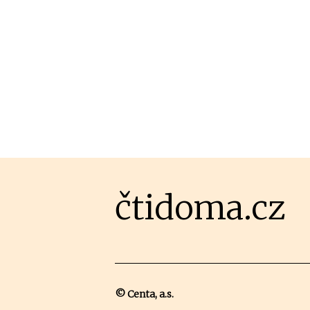
čtidoma.cz
© Centa, a.s.