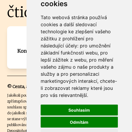
cookies
čtidoma.cz
Tato webová stránka používá
cookies a další sledovací
technologie ke zlepšení vašeho
Máte zajímavou informaci? Chcete
zážitku z prohlížení pro
spolupracovat?
následující účely:
pro umožnění
Kontaktujte šéfredaktora Martina Chalupu:
základní funkčnosti webu
,
pro
chalupa@ctidoma.cz
lepší zážitek z webu
,
pro měření
vašeho zájmu o naše produkty a
služby a pro personalizaci
marketingových interakcí
,
chcete-
© Centa, a.s.
li zobrazovat reklamy které jsou
pro vás relevantnější
.
Jakékoli použití obsahu včetně převzetí, šíření či dalšího užití a
zpřístupňování textových či obrazových materiálů bez písemného
souhlasu společnosti Centa,a.s. je zakázáno. Čtenář svým přihlášením
Souhlasím
do jakékoli soutěže na našem webu dává souhlas s tím, že v případě, že
se stane výhercem této soutěže, může být jeho jméno na webu
Odmítám
publikováno. Centa, a.s. využívala licenci ČTK a využívá fotografie z
Depositphotos
.