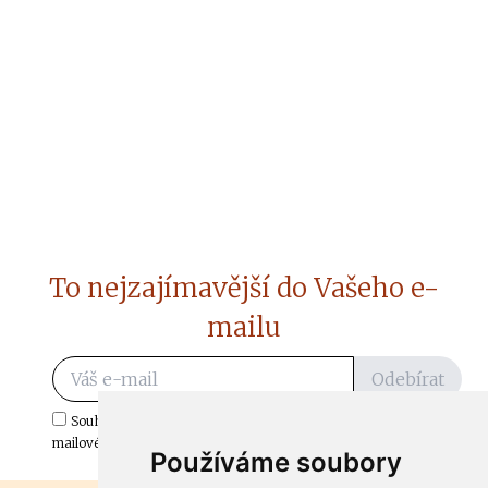
To nejzajímavější do Vašeho e-
mailu
Odebírat
Souhlasím s odběrem důležitých zpráv ze ČtiDoma.cz do mé e-
mailové schránky.
Používáme soubory