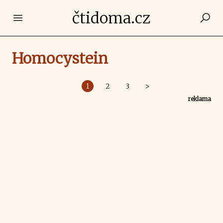
čtidoma.cz
Open main menu
Homocystein
1
2
3
>
reklama