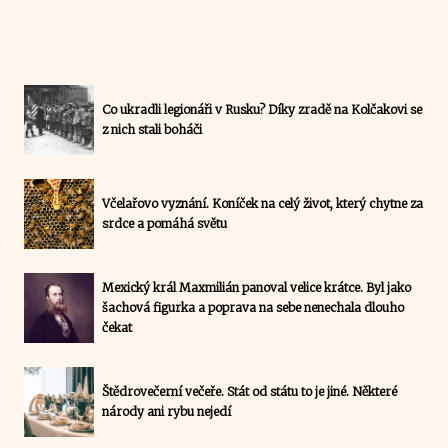
Co ukradli legionáři v Rusku? Díky zradě na Kolčakovi se
z nich stali boháči
Včelařovo vyznání. Koníček na celý život, který chytne za
srdce a pomáhá světu
Mexický král Maxmilián panoval velice krátce. Byl jako
šachová figurka a poprava na sebe nenechala dlouho
čekat
Štědrovečerní večeře. Stát od státu to je jiné. Některé
národy ani rybu nejedí