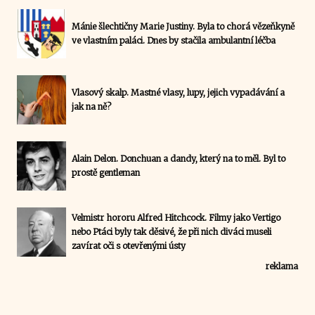
Mánie šlechtičny Marie Justiny. Byla to chorá vězeňkyně
ve vlastním paláci. Dnes by stačila ambulantní léčba
Vlasový skalp. Mastné vlasy, lupy, jejich vypadávání a
jak na ně?
Alain Delon. Donchuan a dandy, který na to měl. Byl to
prostě gentleman
Velmistr hororu Alfred Hitchcock. Filmy jako Vertigo
nebo Ptáci byly tak děsivé, že při nich diváci museli
zavírat oči s otevřenými ústy
reklama