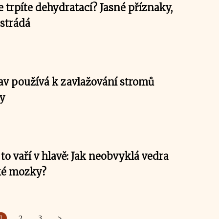
e trpíte dehydratací? Jasné příznaky,
 strádá
av používá k zavlažování stromů
ky
o vaří v hlavě: Jak neobvyklá vedra
ské mozky?
1
2
3
>