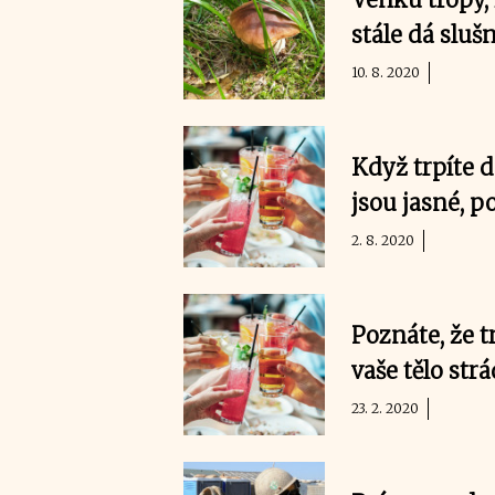
stále dá sluš
10. 8. 2020
Když trpíte d
jsou jasné, p
2. 8. 2020
Poznáte, že t
vaše tělo str
23. 2. 2020