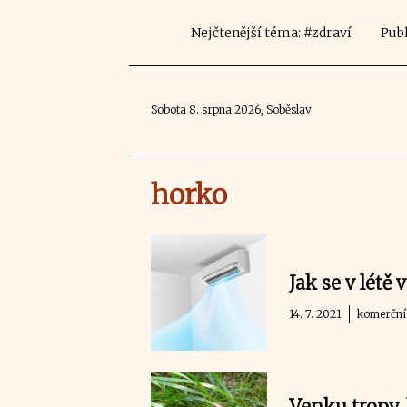
Nejčtenější téma: #zdraví
Publ
Sobota 8. srpna 2026, Soběslav
horko
Jak se v létě
14. 7. 2021
komerční 
Venku tropy, 