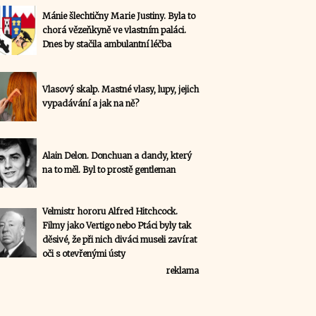
Mánie šlechtičny Marie Justiny. Byla to
chorá vězeňkyně ve vlastním paláci.
Dnes by stačila ambulantní léčba
Vlasový skalp. Mastné vlasy, lupy, jejich
vypadávání a jak na ně?
Alain Delon. Donchuan a dandy, který
na to měl. Byl to prostě gentleman
Velmistr hororu Alfred Hitchcock.
Filmy jako Vertigo nebo Ptáci byly tak
děsivé, že při nich diváci museli zavírat
oči s otevřenými ústy
reklama