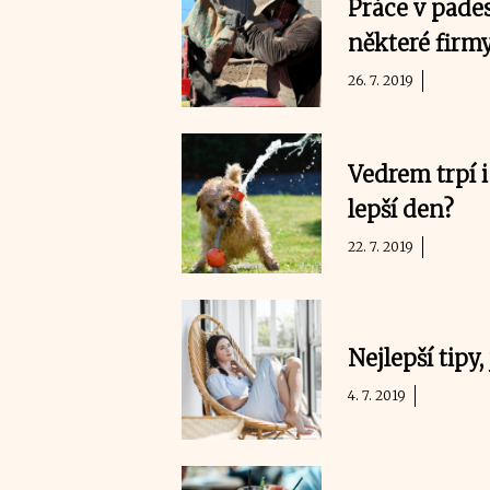
Práce v pades
některé firm
26. 7. 2019
Vedrem trpí i
lepší den?
22. 7. 2019
Nejlepší tipy
4. 7. 2019