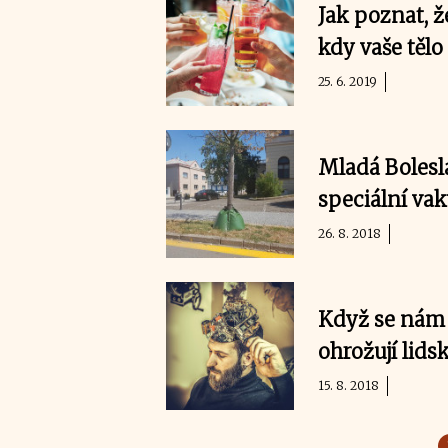
Jak poznat, ž
kdy vaše tělo
25. 6. 2019
Mladá Bolesl
speciální va
26. 8. 2018
Když se nám t
ohrožují lid
15. 8. 2018