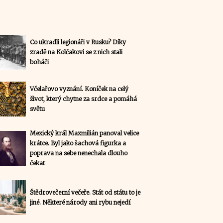
Co ukradli legionáři v Rusku? Díky
zradě na Kolčakovi se z nich stali
boháči
Včelařovo vyznání. Koníček na celý
život, který chytne za srdce a pomáhá
světu
Mexický král Maxmilián panoval velice
krátce. Byl jako šachová figurka a
poprava na sebe nenechala dlouho
čekat
Štědrovečerní večeře. Stát od státu to je
jiné. Některé národy ani rybu nejedí