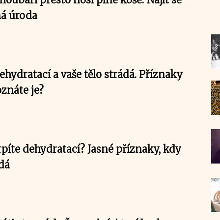
ná úroda
ehydratací a vaše tělo strádá. Příznaky
oznáte je?
rpíte dehydratací? Jasné příznaky, kdy
ádá