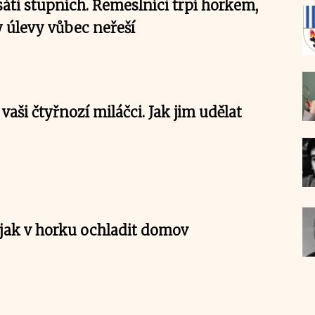
áti stupních. Řemeslníci trpí horkem,
y úlevy vůbec neřeší
 vaši čtyřnozí miláčci. Jak jim udělat
, jak v horku ochladit domov