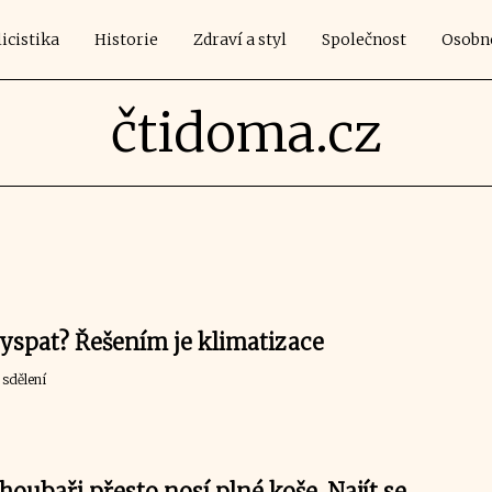
icistika
Historie
Zdraví a styl
Společnost
Osobn
čtidoma.cz
 vyspat? Řešením je klimatizace
sdělení
houbaři přesto nosí plné koše. Najít se