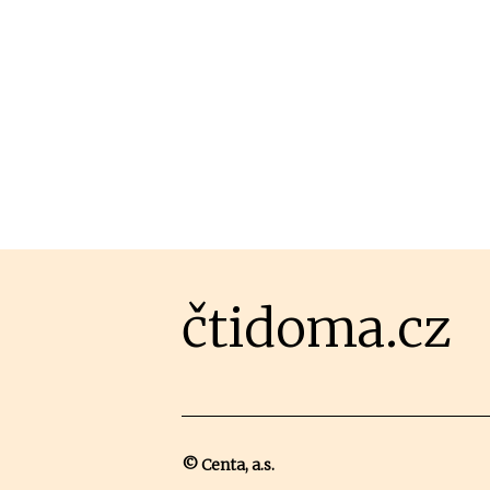
čtidoma.cz
© Centa, a.s.