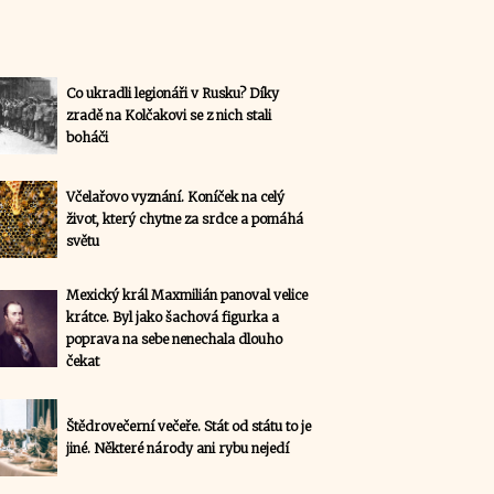
Co ukradli legionáři v Rusku? Díky
zradě na Kolčakovi se z nich stali
boháči
Včelařovo vyznání. Koníček na celý
život, který chytne za srdce a pomáhá
světu
Mexický král Maxmilián panoval velice
krátce. Byl jako šachová figurka a
poprava na sebe nenechala dlouho
čekat
Štědrovečerní večeře. Stát od státu to je
jiné. Některé národy ani rybu nejedí