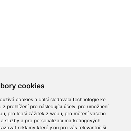
ci? Chcete spolupracovat?
bory cookies
tina Chalupu:
chalupa@ctidoma.cz
užívá cookies a další sledovací technologie ke
 z prohlížení pro následující účely:
pro umožnění
ebu
,
pro lepší zážitek z webu
,
pro měření vašeho
a služby a pro personalizaci marketingových
razovat reklamy které jsou pro vás relevantnější
.