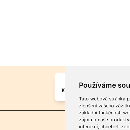
Máte zajímavou informa
Používáme sou
Kontaktujte šéfredaktora Mar
Tato webová stránka po
zlepšení vašeho zážitku
základní funkčnosti w
zájmu o naše produkty 
interakcí
,
chcete-li zob