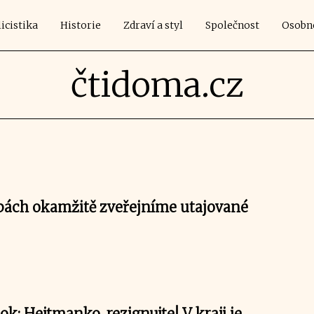
icistika
Historie
Zdraví a styl
Společnost
Osobn
čtidoma.cz
lbách okamžitě zveřejníme utajované
ok: Hejtmanko, rezignujte! V kraji je