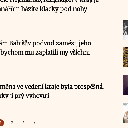
ánářům házíte klacky pod nohy
ám Babišův podvod zamést, jeho
 bychom mu zaplatili my všichni
měna ve vedení kraje byla prospěšná.
rky jí prý vyhovují
1
2
3
>