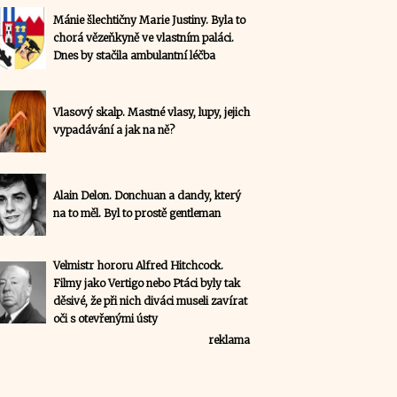
Mánie šlechtičny Marie Justiny. Byla to
chorá vězeňkyně ve vlastním paláci.
Dnes by stačila ambulantní léčba
Vlasový skalp. Mastné vlasy, lupy, jejich
vypadávání a jak na ně?
Alain Delon. Donchuan a dandy, který
na to měl. Byl to prostě gentleman
Velmistr hororu Alfred Hitchcock.
Filmy jako Vertigo nebo Ptáci byly tak
děsivé, že při nich diváci museli zavírat
oči s otevřenými ústy
reklama