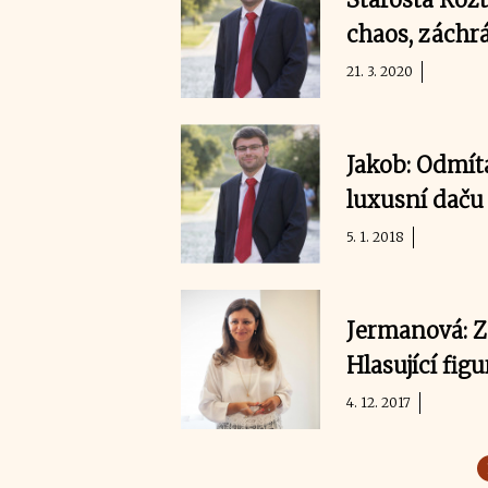
chaos, záchr
21. 3. 2020
Jakob: Odmít
luxusní daču
5. 1. 2018
Jermanová: Z
Hlasující figu
4. 12. 2017