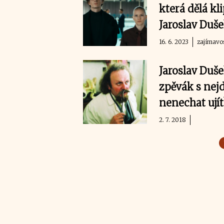
která dělá k
Jaroslav Duš
16. 6. 2023
zajímavo
Jaroslav Duše
zpěvák s nejd
nenechat ujít
2. 7. 2018