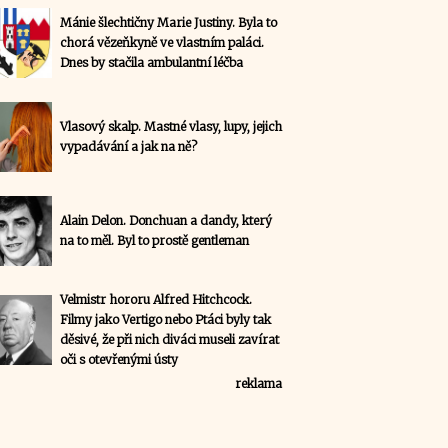
Mánie šlechtičny Marie Justiny. Byla to
chorá vězeňkyně ve vlastním paláci.
Dnes by stačila ambulantní léčba
Vlasový skalp. Mastné vlasy, lupy, jejich
vypadávání a jak na ně?
Alain Delon. Donchuan a dandy, který
na to měl. Byl to prostě gentleman
Velmistr hororu Alfred Hitchcock.
Filmy jako Vertigo nebo Ptáci byly tak
děsivé, že při nich diváci museli zavírat
oči s otevřenými ústy
reklama