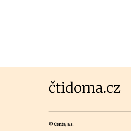
čtidoma.cz
© Centa, a.s.