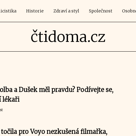
icistika
Historie
Zdraví a styl
Společnost
Osobn
čtidoma.cz
olba a Dušek měl pravdu? Podívejte se,
í lékaři
st
 točila pro Voyo nezkušená filmařka,