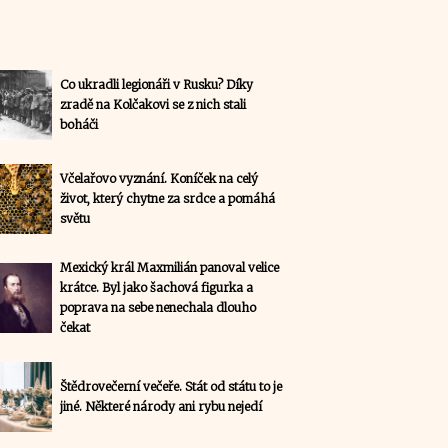
Co ukradli legionáři v Rusku? Díky
zradě na Kolčakovi se z nich stali
boháči
Včelařovo vyznání. Koníček na celý
život, který chytne za srdce a pomáhá
světu
Mexický král Maxmilián panoval velice
krátce. Byl jako šachová figurka a
poprava na sebe nenechala dlouho
čekat
Štědrovečerní večeře. Stát od státu to je
jiné. Některé národy ani rybu nejedí