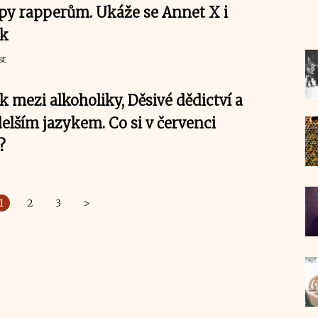
lipy rapperům. Ukáže se Annet X i
ek
st
k mezi alkoholiky, Děsivé dědictví a
elším jazykem. Co si v červenci
?
1
2
3
>