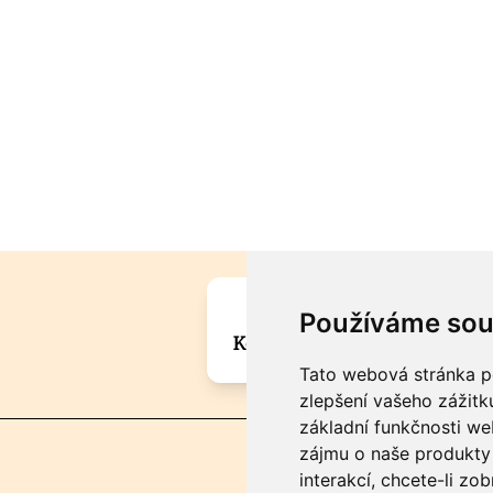
Máte zajímavou informa
Používáme sou
Kontaktujte šéfredaktora Mar
Tato webová stránka po
zlepšení vašeho zážitku
základní funkčnosti w
zájmu o naše produkty 
interakcí
,
chcete-li zob