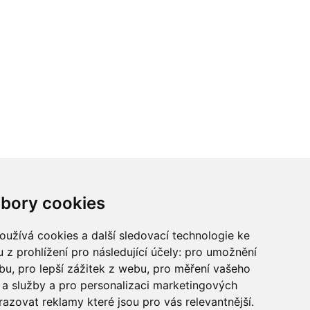
ci? Chcete spolupracovat?
bory cookies
tina Chalupu:
chalupa@ctidoma.cz
užívá cookies a další sledovací technologie ke
 z prohlížení pro následující účely:
pro umožnění
ebu
,
pro lepší zážitek z webu
,
pro měření vašeho
a služby a pro personalizaci marketingových
razovat reklamy které jsou pro vás relevantnější
.