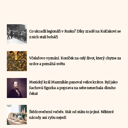
Co ukradli legionáři v Rusku? Díky zradě na Kolčakovi se
z nich stali boháči
Včelařovo vyznání. Koníček na celý život, který chytne za
srdce a pomáhá světu
Mexický král Maxmilián panoval velice krátce. Byl jako
šachová figurka a poprava na sebe nenechala dlouho
čekat
Štědrovečerní večeře. Stát od státu to je jiné. Některé
národy ani rybu nejedí