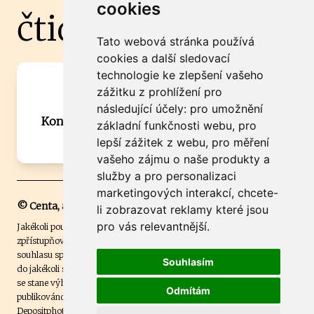
cookies
čtidoma.cz
Tato webová stránka používá
cookies a další sledovací
technologie ke zlepšení vašeho
Máte zajímavou informaci? Chcete
zážitku z prohlížení pro
spolupracovat?
následující účely:
pro umožnění
Kontaktujte šéfredaktora Martina Chalupu:
základní funkčnosti webu
,
pro
chalupa@ctidoma.cz
lepší zážitek z webu
,
pro měření
vašeho zájmu o naše produkty a
služby a pro personalizaci
marketingových interakcí
,
chcete-
© Centa, a.s.
li zobrazovat reklamy které jsou
pro vás relevantnější
.
Jakékoli použití obsahu včetně převzetí, šíření či dalšího užití a
zpřístupňování textových či obrazových materiálů bez písemného
souhlasu společnosti Centa,a.s. je zakázáno. Čtenář svým přihlášením
Souhlasím
do jakékoli soutěže na našem webu dává souhlas s tím, že v případě, že
se stane výhercem této soutěže, může být jeho jméno na webu
Odmítám
publikováno. Centa, a.s. využívala licenci ČTK a využívá fotografie z
Depositphotos
.