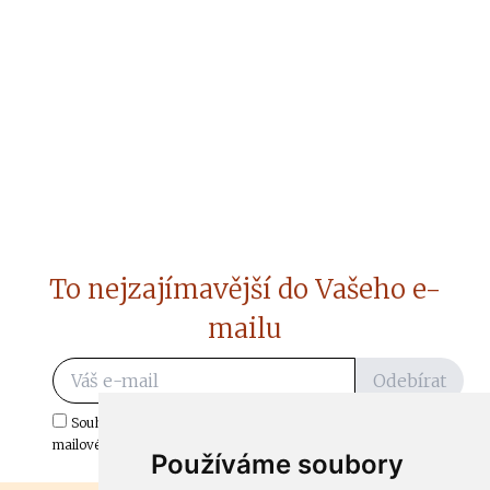
To nejzajímavější do Vašeho e-
mailu
Odebírat
Souhlasím s odběrem důležitých zpráv ze ČtiDoma.cz do mé e-
mailové schránky.
Používáme soubory