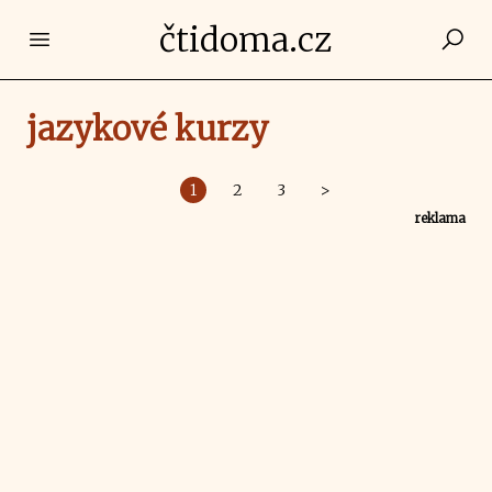
čtidoma.cz
Open main menu
jazykové kurzy
1
2
3
>
reklama