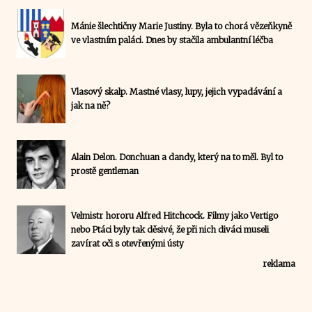
Mánie šlechtičny Marie Justiny. Byla to chorá vězeňkyně
ve vlastním paláci. Dnes by stačila ambulantní léčba
Vlasový skalp. Mastné vlasy, lupy, jejich vypadávání a
jak na ně?
Alain Delon. Donchuan a dandy, který na to měl. Byl to
prostě gentleman
Velmistr hororu Alfred Hitchcock. Filmy jako Vertigo
nebo Ptáci byly tak děsivé, že při nich diváci museli
zavírat oči s otevřenými ústy
reklama