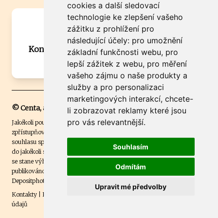
cookies a další sledovací
technologie ke zlepšení vašeho
Máte zajímavou informaci? Chcete
zážitku z prohlížení pro
spolupracovat?
následující účely:
pro umožnění
Kontaktujte šéfredaktora Martina Chalupu:
základní funkčnosti webu
,
pro
chalupa@ctidoma.cz
lepší zážitek z webu
,
pro měření
vašeho zájmu o naše produkty a
služby a pro personalizaci
marketingových interakcí
,
chcete-
© Centa, a.s.
li zobrazovat reklamy které jsou
pro vás relevantnější
.
Jakékoli použití obsahu včetně převzetí, šíření či dalšího užití a
zpřístupňování textových či obrazových materiálů bez písemného
souhlasu společnosti Centa,a.s. je zakázáno. Čtenář svým přihlášením
Souhlasím
do jakékoli soutěže na našem webu dává souhlas s tím, že v případě, že
se stane výhercem této soutěže, může být jeho jméno na webu
Odmítám
publikováno. Centa, a.s. využívala licenci ČTK a využívá fotografie z
Depositphotos
.
Upravit mé předvolby
Kontakty
|
Etický kodex
|
Spravovat souhlas s nastavením osobních
údajů