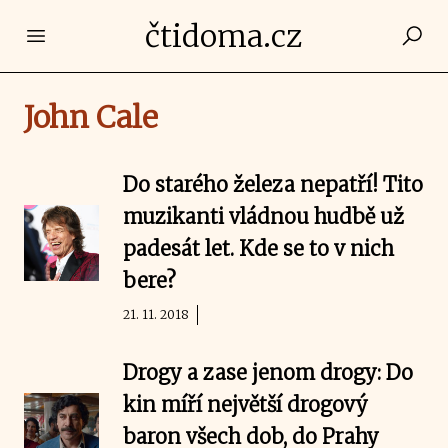
čtidoma.cz
Open main menu
John Cale
Do starého železa nepatří! Tito
muzikanti vládnou hudbě už
padesát let. Kde se to v nich
bere?
21. 11. 2018
Drogy a zase jenom drogy: Do
kin míří největší drogový
baron všech dob, do Prahy