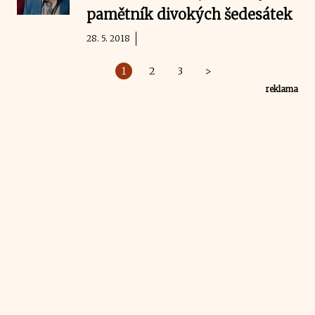
pamětník divokých šedesátek
28. 5. 2018
1
2
3
>
reklama