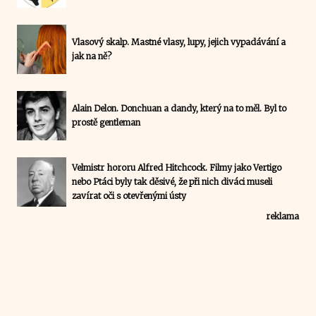
Vlasový skalp. Mastné vlasy, lupy, jejich vypadávání a
jak na ně?
Alain Delon. Donchuan a dandy, který na to měl. Byl to
prostě gentleman
Velmistr hororu Alfred Hitchcock. Filmy jako Vertigo
nebo Ptáci byly tak děsivé, že při nich diváci museli
zavírat oči s otevřenými ústy
reklama