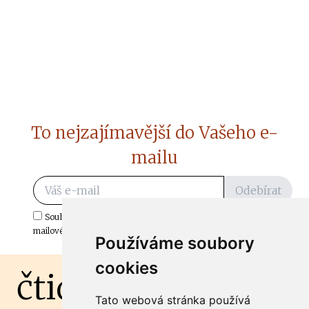
To nejzajímavější do Vašeho e-
mailu
Odebírat
Souhlasím s odběrem důležitých zpráv ze ČtiDoma.cz do mé e-
mailové schránky.
Používáme soubory
cookies
čtidoma.cz
Tato webová stránka používá