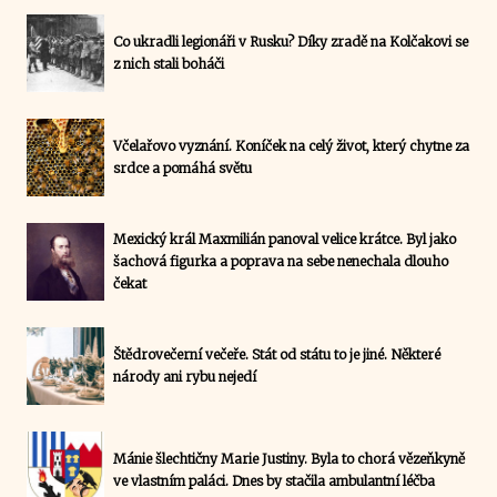
Co ukradli legionáři v Rusku? Díky zradě na Kolčakovi se
z nich stali boháči
Včelařovo vyznání. Koníček na celý život, který chytne za
srdce a pomáhá světu
Mexický král Maxmilián panoval velice krátce. Byl jako
šachová figurka a poprava na sebe nenechala dlouho
čekat
Štědrovečerní večeře. Stát od státu to je jiné. Některé
národy ani rybu nejedí
Mánie šlechtičny Marie Justiny. Byla to chorá vězeňkyně
ve vlastním paláci. Dnes by stačila ambulantní léčba