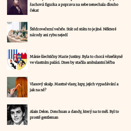
šachová figurka a poprava na sebe nenechala dlouho
čekat
Štědrovečerní večeře. Stát od státu to je jiné. Některé
národy ani rybu nejedí
Mánie šlechtičny Marie Justiny. Byla to chorá vězeňkyně
ve vlastním paláci. Dnes by stačila ambulantní léčba
Vlasový skalp. Mastné vlasy, lupy, jejich vypadávání a
jak na ně?
Alain Delon. Donchuan a dandy, který na to měl. Byl to
prostě gentleman