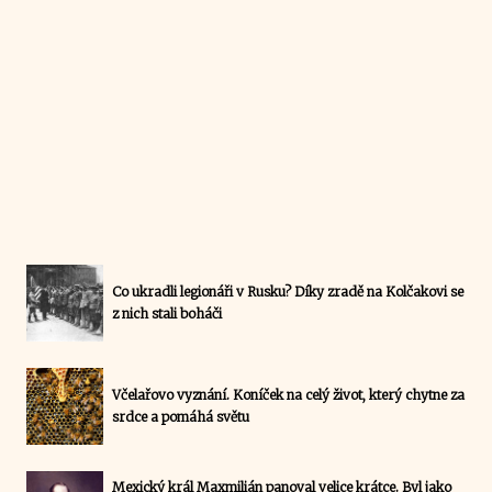
Co ukradli legionáři v Rusku? Díky zradě na Kolčakovi se
z nich stali boháči
Včelařovo vyznání. Koníček na celý život, který chytne za
srdce a pomáhá světu
Mexický král Maxmilián panoval velice krátce. Byl jako