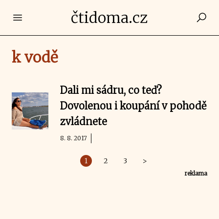
čtidoma.cz
Open main menu
k vodě
Dali mi sádru, co teď?
Dovolenou i koupání v pohodě
zvládnete
8. 8. 2017
1
2
3
>
reklama