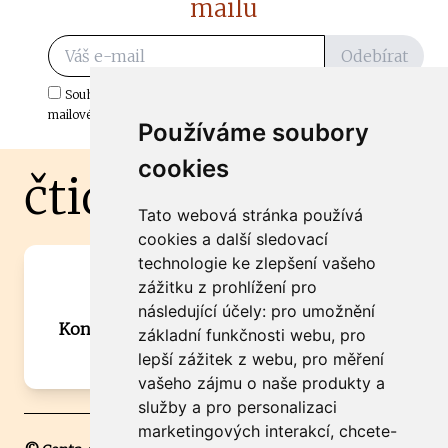
mailu
Odebírat
Souhlasím s odběrem důležitých zpráv ze ČtiDoma.cz do mé e-
mailové schránky.
Používáme soubory
cookies
čtidoma.cz
Tato webová stránka používá
cookies a další sledovací
technologie ke zlepšení vašeho
Máte zajímavou informaci? Chcete
zážitku z prohlížení pro
spolupracovat?
následující účely:
pro umožnění
Kontaktujte šéfredaktora Martina Chalupu:
základní funkčnosti webu
,
pro
chalupa@ctidoma.cz
lepší zážitek z webu
,
pro měření
vašeho zájmu o naše produkty a
služby a pro personalizaci
marketingových interakcí
,
chcete-