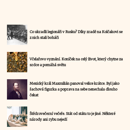
Co ukradli legionáři v Rusku? Díky zradě na Kolčakovi se
z nich stali boháči
Včelařovo vyznání. Koníček na celý život, který chytne za
srdce a pomáhá světu
Mexický král Maxmilián panoval velice krátce. Byl jako
šachová figurka a poprava na sebe nenechala dlouho
čekat
Štědrovečerní večeře. Stát od státu to je jiné. Některé
národy ani rybu nejedí