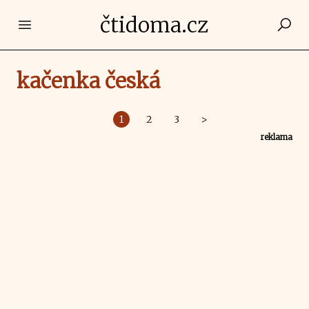
čtidoma.cz
Open main menu
kačenka česká
1
2
3
>
reklama