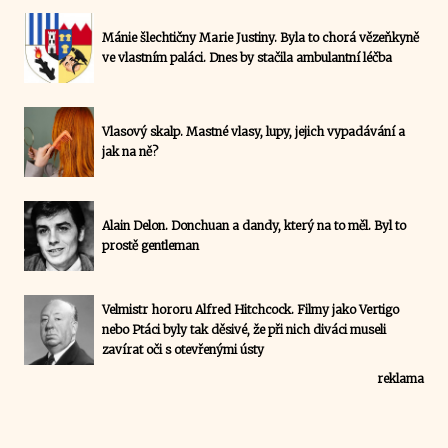
Mánie šlechtičny Marie Justiny. Byla to chorá vězeňkyně
ve vlastním paláci. Dnes by stačila ambulantní léčba
Vlasový skalp. Mastné vlasy, lupy, jejich vypadávání a
jak na ně?
Alain Delon. Donchuan a dandy, který na to měl. Byl to
prostě gentleman
Velmistr hororu Alfred Hitchcock. Filmy jako Vertigo
nebo Ptáci byly tak děsivé, že při nich diváci museli
zavírat oči s otevřenými ústy
reklama