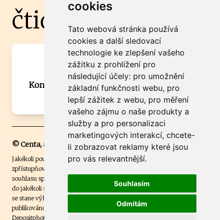
cookies
čtidoma.cz
Tato webová stránka používá
cookies a další sledovací
technologie ke zlepšení vašeho
Máte zajímavou informaci? Chcete
zážitku z prohlížení pro
spolupracovat?
následující účely:
pro umožnění
Kontaktujte šéfredaktora Martina Chalupu:
základní funkčnosti webu
,
pro
chalupa@ctidoma.cz
lepší zážitek z webu
,
pro měření
vašeho zájmu o naše produkty a
služby a pro personalizaci
marketingových interakcí
,
chcete-
© Centa, a.s.
li zobrazovat reklamy které jsou
pro vás relevantnější
.
Jakékoli použití obsahu včetně převzetí, šíření či dalšího užití a
zpřístupňování textových či obrazových materiálů bez písemného
souhlasu společnosti Centa,a.s. je zakázáno. Čtenář svým přihlášením
Souhlasím
do jakékoli soutěže na našem webu dává souhlas s tím, že v případě, že
se stane výhercem této soutěže, může být jeho jméno na webu
Odmítám
publikováno. Centa, a.s. využívala licenci ČTK a využívá fotografie z
Depositphotos
.