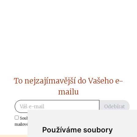
To nejzajímavější do Vašeho e-
mailu
Odebírat
Souhlasím s odběrem důležitých zpráv ze ČtiDoma.cz do mé e-
mailové schránky.
Používáme soubory