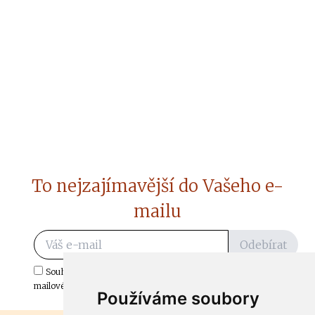
To nejzajímavější do Vašeho e-
mailu
Odebírat
Souhlasím s odběrem důležitých zpráv ze ČtiDoma.cz do mé e-
mailové schránky.
Používáme soubory