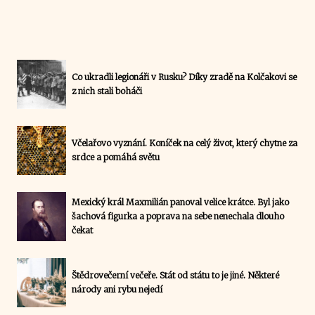
Co ukradli legionáři v Rusku? Díky zradě na Kolčakovi se
z nich stali boháči
Včelařovo vyznání. Koníček na celý život, který chytne za
srdce a pomáhá světu
Mexický král Maxmilián panoval velice krátce. Byl jako
šachová figurka a poprava na sebe nenechala dlouho
čekat
Štědrovečerní večeře. Stát od státu to je jiné. Některé
národy ani rybu nejedí