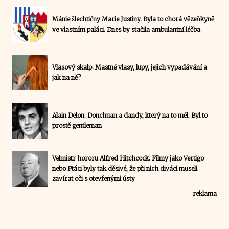
Mánie šlechtičny Marie Justiny. Byla to chorá vězeňkyně
ve vlastním paláci. Dnes by stačila ambulantní léčba
Vlasový skalp. Mastné vlasy, lupy, jejich vypadávání a
jak na ně?
Alain Delon. Donchuan a dandy, který na to měl. Byl to
prostě gentleman
Velmistr hororu Alfred Hitchcock. Filmy jako Vertigo
nebo Ptáci byly tak děsivé, že při nich diváci museli
zavírat oči s otevřenými ústy
reklama