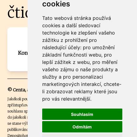
cookies
čtidoma.cz
Tato webová stránka používá
cookies a další sledovací
technologie ke zlepšení vašeho
Máte zajímavou informaci? Chcete
zážitku z prohlížení pro
spolupracovat?
následující účely:
pro umožnění
Kontaktujte šéfredaktora Martina Chalupu:
základní funkčnosti webu
,
pro
chalupa@ctidoma.cz
lepší zážitek z webu
,
pro měření
vašeho zájmu o naše produkty a
služby a pro personalizaci
marketingových interakcí
,
chcete-
© Centa, a.s.
li zobrazovat reklamy které jsou
pro vás relevantnější
.
Jakékoli použití obsahu včetně převzetí, šíření či dalšího užití a
zpřístupňování textových či obrazových materiálů bez písemného
souhlasu společnosti Centa,a.s. je zakázáno. Čtenář svým přihlášením
Souhlasím
do jakékoli soutěže na našem webu dává souhlas s tím, že v případě, že
se stane výhercem této soutěže, může být jeho jméno na webu
Odmítám
publikováno. Centa, a.s. využívala licenci ČTK a využívá fotografie z
Depositphotos
.