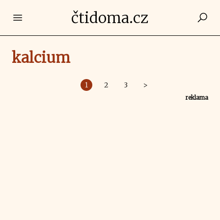
čtidoma.cz
Open main menu
kalcium
1
2
3
>
reklama