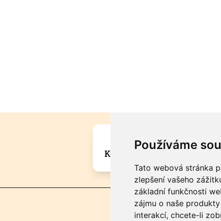
Máte zajímavou informa
Používáme sou
Kontaktujte šéfredaktora Mar
Tato webová stránka po
zlepšení vašeho zážitku
základní funkčnosti w
zájmu o naše produkty 
interakcí
,
chcete-li zob