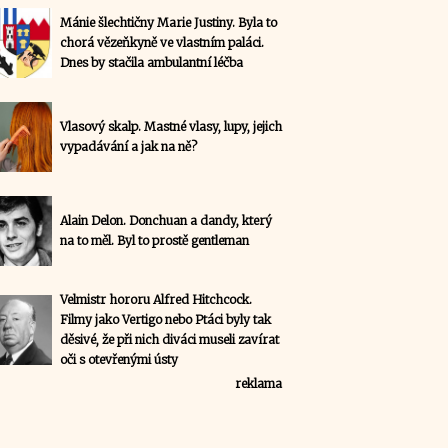
Mánie šlechtičny Marie Justiny. Byla to
chorá vězeňkyně ve vlastním paláci.
Dnes by stačila ambulantní léčba
Vlasový skalp. Mastné vlasy, lupy, jejich
vypadávání a jak na ně?
Alain Delon. Donchuan a dandy, který
na to měl. Byl to prostě gentleman
Velmistr hororu Alfred Hitchcock.
Filmy jako Vertigo nebo Ptáci byly tak
děsivé, že při nich diváci museli zavírat
oči s otevřenými ústy
reklama