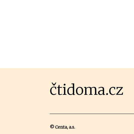
čtidoma.cz
© Centa, a.s.