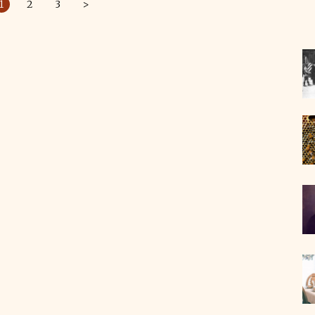
1
2
3
>