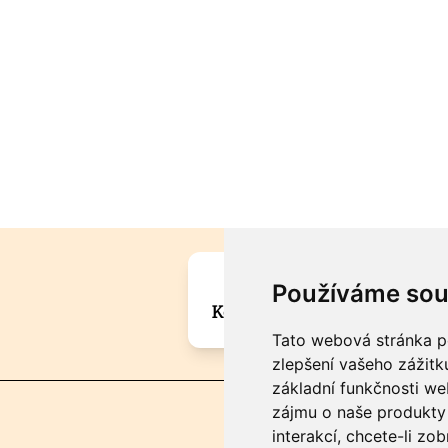
Máte zajímavou informa
Používáme sou
Kontaktujte šéfredaktora Mar
Tato webová stránka po
zlepšení vašeho zážitku
základní funkčnosti w
zájmu o naše produkty 
interakcí
,
chcete-li zob