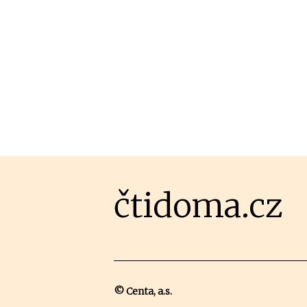
čtidoma.cz
© Centa, a.s.