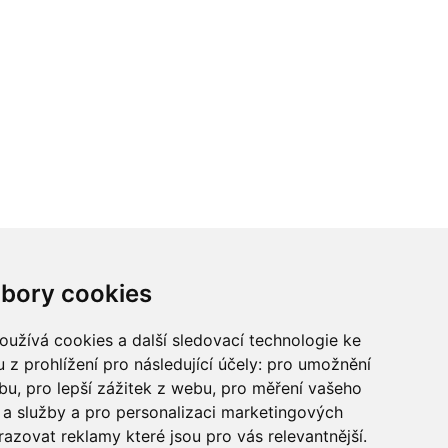
ci? Chcete spolupracovat?
bory cookies
tina Chalupu:
chalupa@ctidoma.cz
užívá cookies a další sledovací technologie ke
 z prohlížení pro následující účely:
pro umožnění
ebu
,
pro lepší zážitek z webu
,
pro měření vašeho
a služby a pro personalizaci marketingových
razovat reklamy které jsou pro vás relevantnější
.