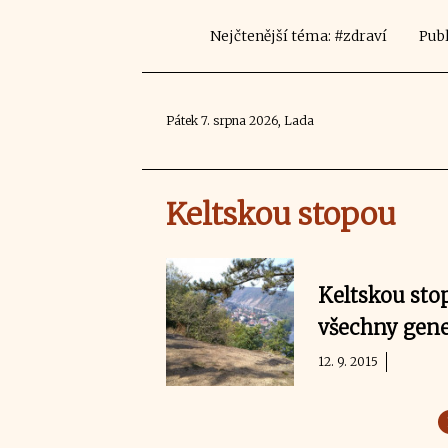
Nejčtenější téma: #zdraví
Publ
Pátek 7. srpna 2026, Lada
Keltskou stopou
Keltskou sto
všechny gen
12. 9. 2015