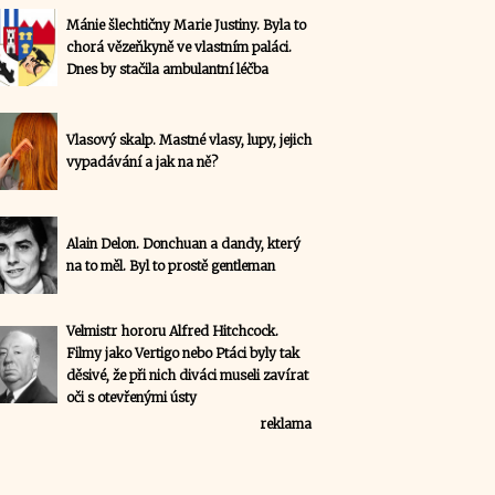
Mánie šlechtičny Marie Justiny. Byla to
chorá vězeňkyně ve vlastním paláci.
Dnes by stačila ambulantní léčba
Vlasový skalp. Mastné vlasy, lupy, jejich
vypadávání a jak na ně?
Alain Delon. Donchuan a dandy, který
na to měl. Byl to prostě gentleman
Velmistr hororu Alfred Hitchcock.
Filmy jako Vertigo nebo Ptáci byly tak
děsivé, že při nich diváci museli zavírat
oči s otevřenými ústy
reklama