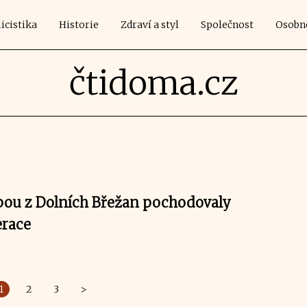
icistika
Historie
Zdraví a styl
Společnost
Osobn
čtidoma.cz
pou z Dolních Břežan pochodovaly
erace
1
2
3
>