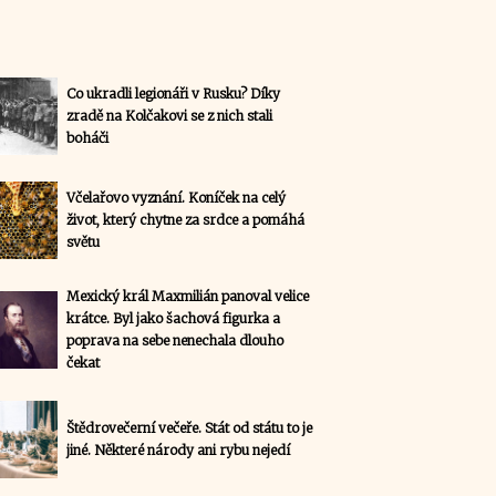
Co ukradli legionáři v Rusku? Díky
zradě na Kolčakovi se z nich stali
boháči
Včelařovo vyznání. Koníček na celý
život, který chytne za srdce a pomáhá
světu
Mexický král Maxmilián panoval velice
krátce. Byl jako šachová figurka a
poprava na sebe nenechala dlouho
čekat
Štědrovečerní večeře. Stát od státu to je
jiné. Některé národy ani rybu nejedí