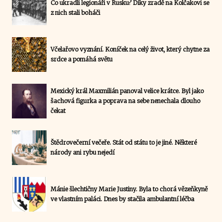
Co ukradli legionáři v Rusku? Díky zradě na Kolčakovi se
z nich stali boháči
Včelařovo vyznání. Koníček na celý život, který chytne za
srdce a pomáhá světu
Mexický král Maxmilián panoval velice krátce. Byl jako
šachová figurka a poprava na sebe nenechala dlouho
čekat
Štědrovečerní večeře. Stát od státu to je jiné. Některé
národy ani rybu nejedí
Mánie šlechtičny Marie Justiny. Byla to chorá vězeňkyně
ve vlastním paláci. Dnes by stačila ambulantní léčba