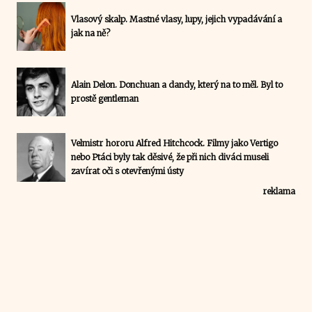
Vlasový skalp. Mastné vlasy, lupy, jejich vypadávání a
jak na ně?
Alain Delon. Donchuan a dandy, který na to měl. Byl to
prostě gentleman
Velmistr hororu Alfred Hitchcock. Filmy jako Vertigo
nebo Ptáci byly tak děsivé, že při nich diváci museli
zavírat oči s otevřenými ústy
reklama