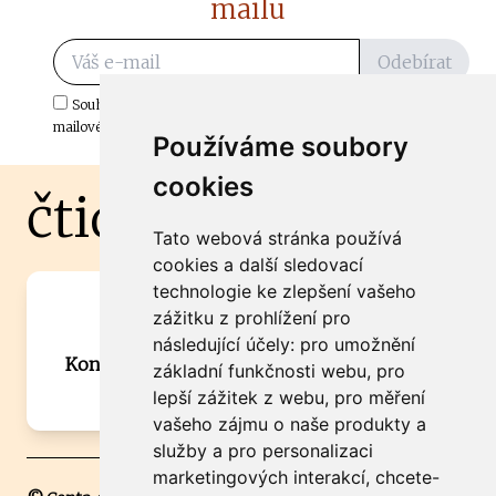
mailu
Odebírat
Souhlasím s odběrem důležitých zpráv ze ČtiDoma.cz do mé e-
mailové schránky.
Používáme soubory
cookies
čtidoma.cz
Tato webová stránka používá
cookies a další sledovací
technologie ke zlepšení vašeho
Máte zajímavou informaci? Chcete
zážitku z prohlížení pro
spolupracovat?
následující účely:
pro umožnění
Kontaktujte šéfredaktora Martina Chalupu:
základní funkčnosti webu
,
pro
chalupa@ctidoma.cz
lepší zážitek z webu
,
pro měření
vašeho zájmu o naše produkty a
služby a pro personalizaci
marketingových interakcí
,
chcete-