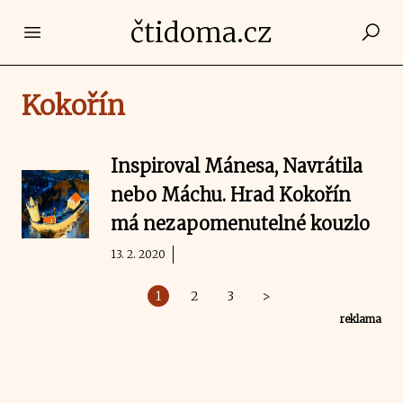
čtidoma.cz
Open main menu
Kokořín
Inspiroval Mánesa, Navrátila
nebo Máchu. Hrad Kokořín
má nezapomenutelné kouzlo
13. 2. 2020
1
2
3
>
reklama