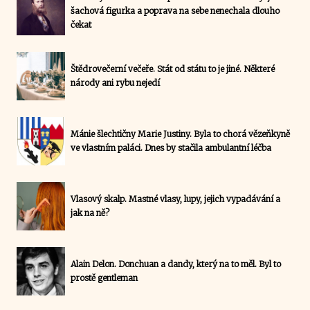
šachová figurka a poprava na sebe nenechala dlouho
čekat
Štědrovečerní večeře. Stát od státu to je jiné. Některé
národy ani rybu nejedí
Mánie šlechtičny Marie Justiny. Byla to chorá vězeňkyně
ve vlastním paláci. Dnes by stačila ambulantní léčba
Vlasový skalp. Mastné vlasy, lupy, jejich vypadávání a
jak na ně?
Alain Delon. Donchuan a dandy, který na to měl. Byl to
prostě gentleman