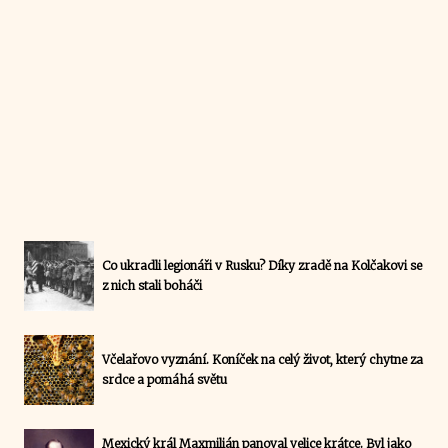
Co ukradli legionáři v Rusku? Díky zradě na Kolčakovi se
z nich stali boháči
Včelařovo vyznání. Koníček na celý život, který chytne za
srdce a pomáhá světu
Mexický král Maxmilián panoval velice krátce. Byl jako