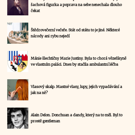
šachová figurka a poprava na sebe nenechala dlouho
čekat
Štědrovečerní večeře. Stát od státu to je jiné. Některé
národy ani rybu nejedí
Mánie šlechtičny Marie Justiny. Byla to chorá vězeňkyně
ve vlastním paláci. Dnes by stačila ambulantní léčba
Vlasový skalp. Mastné vlasy, lupy, jejich vypadávání a
jak na ně?
Alain Delon. Donchuan a dandy, který na to měl. Byl to
prostě gentleman