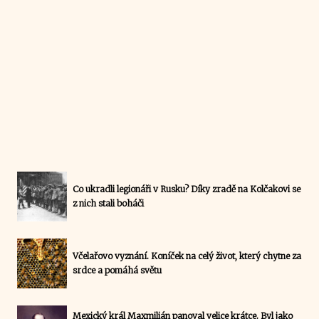
Co ukradli legionáři v Rusku? Díky zradě na Kolčakovi se
z nich stali boháči
Včelařovo vyznání. Koníček na celý život, který chytne za
srdce a pomáhá světu
Mexický král Maxmilián panoval velice krátce. Byl jako