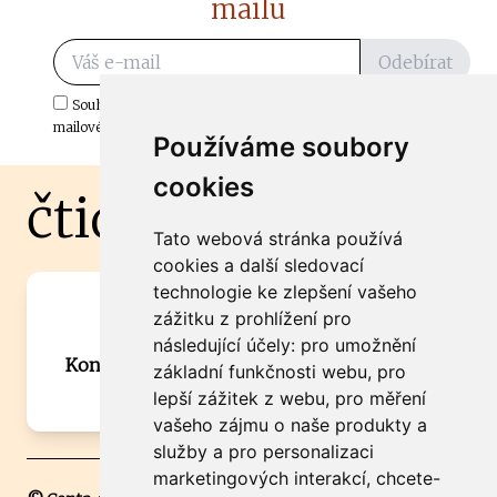
mailu
Odebírat
Souhlasím s odběrem důležitých zpráv ze ČtiDoma.cz do mé e-
mailové schránky.
Používáme soubory
cookies
čtidoma.cz
Tato webová stránka používá
cookies a další sledovací
technologie ke zlepšení vašeho
Máte zajímavou informaci? Chcete
zážitku z prohlížení pro
spolupracovat?
následující účely:
pro umožnění
Kontaktujte šéfredaktora Martina Chalupu:
základní funkčnosti webu
,
pro
chalupa@ctidoma.cz
lepší zážitek z webu
,
pro měření
vašeho zájmu o naše produkty a
služby a pro personalizaci
marketingových interakcí
,
chcete-