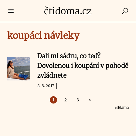
čtidoma.cz
Open main menu
koupáci návleky
Dali mi sádru, co teď?
Dovolenou i koupání v pohodě
zvládnete
8. 8. 2017
1
2
3
>
reklama