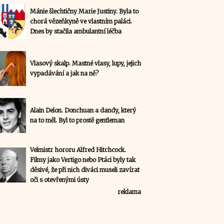
Mánie šlechtičny Marie Justiny. Byla to
chorá vězeňkyně ve vlastním paláci.
Dnes by stačila ambulantní léčba
Vlasový skalp. Mastné vlasy, lupy, jejich
vypadávání a jak na ně?
Alain Delon. Donchuan a dandy, který
na to měl. Byl to prostě gentleman
Velmistr hororu Alfred Hitchcock.
Filmy jako Vertigo nebo Ptáci byly tak
děsivé, že při nich diváci museli zavírat
oči s otevřenými ústy
reklama