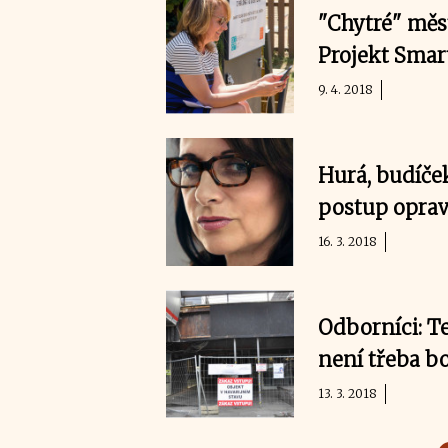
"Chytré" měst
Projekt Smar
9. 4. 2018
Hurá, budíče
postup oprav
16. 3. 2018
Odborníci: T
není třeba bo
13. 3. 2018