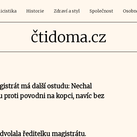
icistika
Historie
Zdraví a styl
Společnost
Osobn
čtidoma.cz
istrát má další ostudu: Nechal
u proti povodni na kopci, navíc bez
dvolala ředitelku magistrátu.