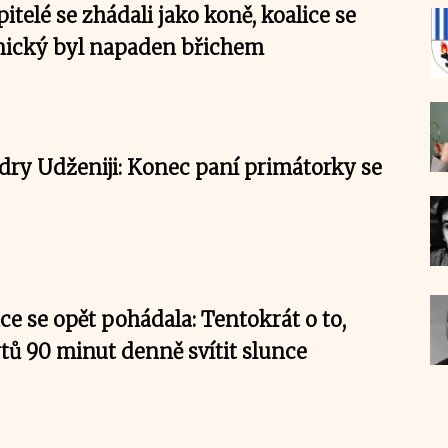
pitelé se zhádali jako koně, koalice se
pnický byl napaden břichem
dry Udženiji: Konec paní primátorky se
ce se opět pohádala: Tentokrát o to,
tů 90 minut denně svítit slunce