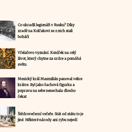
Co ukradli legionáři v Rusku? Díky
zradě na Kolčakovi se z nich stali
boháči
Včelařovo vyznání. Koníček na celý
život, který chytne za srdce a pomáhá
světu
Mexický král Maxmilián panoval velice
krátce. Byl jako šachová figurka a
poprava na sebe nenechala dlouho
čekat
Štědrovečerní večeře. Stát od státu to je
jiné. Některé národy ani rybu nejedí