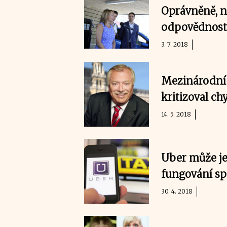
Oprávněně, n
odpovědnost
3. 7. 2018
Mezinárodní 
kritizoval chy
14. 5. 2018
Uber může je
fungování sp
30. 4. 2018