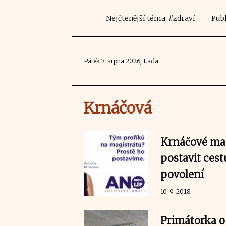
Nejčtenější téma: #zdraví
Publ
Pátek 7. srpna 2026, Lada
Krnáčová
Krnáčové mag
postavit cest
povolení
10. 9. 2018
Primátorka o