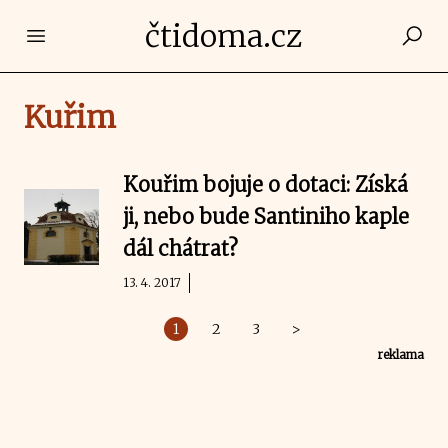
čtidoma.cz
Open main menu
Kuřim
Kouřim bojuje o dotaci: Získá
ji, nebo bude Santiniho kaple
dál chátrat?
13. 4. 2017
1
2
3
>
reklama