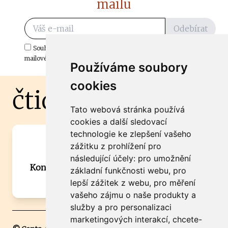
mailu
Odebírat
Souhlasím s odběrem důležitých zpráv ze ČtiDoma.cz do mé e-
mailové schránky.
Používáme soubory
cookies
čtidoma.cz
Tato webová stránka používá
cookies a další sledovací
technologie ke zlepšení vašeho
Máte zajímavou informaci? Chcete
zážitku z prohlížení pro
spolupracovat?
následující účely:
pro umožnění
Kontaktujte šéfredaktora Martina Chalupu:
základní funkčnosti webu
,
pro
chalupa@ctidoma.cz
lepší zážitek z webu
,
pro měření
vašeho zájmu o naše produkty a
služby a pro personalizaci
marketingových interakcí
,
chcete-