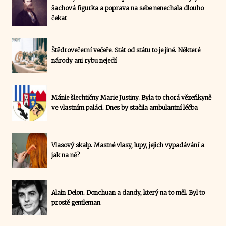
šachová figurka a poprava na sebe nenechala dlouho
čekat
Štědrovečerní večeře. Stát od státu to je jiné. Některé
národy ani rybu nejedí
Mánie šlechtičny Marie Justiny. Byla to chorá vězeňkyně
ve vlastním paláci. Dnes by stačila ambulantní léčba
Vlasový skalp. Mastné vlasy, lupy, jejich vypadávání a
jak na ně?
Alain Delon. Donchuan a dandy, který na to měl. Byl to
prostě gentleman