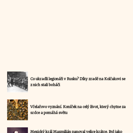
Co ukradli legionáři v Rusku? Díky zradě na Kolčakovi se
z nich stali boháči
Včelařovo vyznání. Koníček na celý život, který chytne za
srdce a pomáhá světu
Mexický král Maxmilián panoval velice krátce. Byl jako