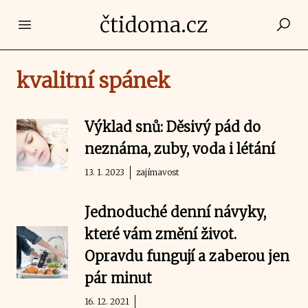
čtidoma.cz
Open main menu
kvalitní spánek
Výklad snů: Děsivý pád do
neznáma, zuby, voda i létání
13. 1. 2023
zajímavost
Jednoduché denní návyky,
které vám změní život.
Opravdu fungují a zaberou jen
pár minut
16. 12. 2021