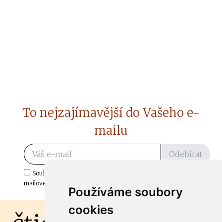
To nejzajímavější do Vašeho e-
mailu
Odebírat
Souhlasím s odběrem důležitých zpráv ze ČtiDoma.cz do mé e-
mailové schránky.
Používáme soubory
cookies