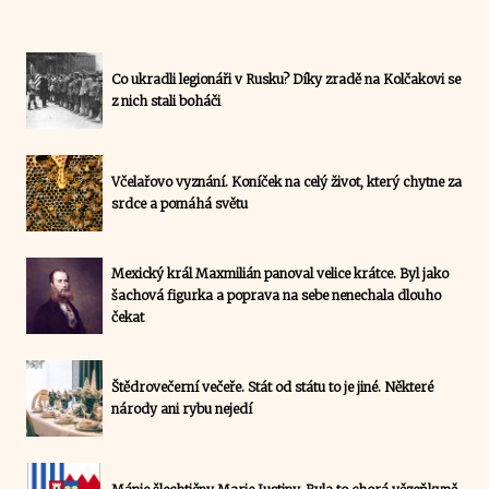
Co ukradli legionáři v Rusku? Díky zradě na Kolčakovi se
z nich stali boháči
Včelařovo vyznání. Koníček na celý život, který chytne za
srdce a pomáhá světu
Mexický král Maxmilián panoval velice krátce. Byl jako
šachová figurka a poprava na sebe nenechala dlouho
čekat
Štědrovečerní večeře. Stát od státu to je jiné. Některé
národy ani rybu nejedí