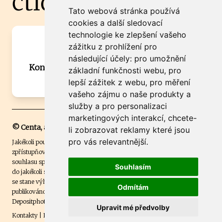
čtidoma.cz
Tato webová stránka používá
cookies a další sledovací
technologie ke zlepšení vašeho
Máte zajímavou informaci? Chcete
zážitku z prohlížení pro
spolupracovat?
následující účely:
pro umožnění
Kontaktujte šéfredaktora Martina Chalupu:
základní funkčnosti webu
,
pro
chalupa@ctidoma.cz
lepší zážitek z webu
,
pro měření
vašeho zájmu o naše produkty a
služby a pro personalizaci
marketingových interakcí
,
chcete-
© Centa, a.s.
li zobrazovat reklamy které jsou
pro vás relevantnější
.
Jakékoli použití obsahu včetně převzetí, šíření či dalšího užití a
zpřístupňování textových či obrazových materiálů bez písemného
souhlasu společnosti Centa,a.s. je zakázáno. Čtenář svým přihlášením
Souhlasím
do jakékoli soutěže na našem webu dává souhlas s tím, že v případě, že
se stane výhercem této soutěže, může být jeho jméno na webu
Odmítám
publikováno. Centa, a.s. využívala licenci ČTK a využívá fotografie z
Depositphotos
.
Upravit mé předvolby
Kontakty
|
Etický kodex
|
Spravovat souhlas s nastavením osobních