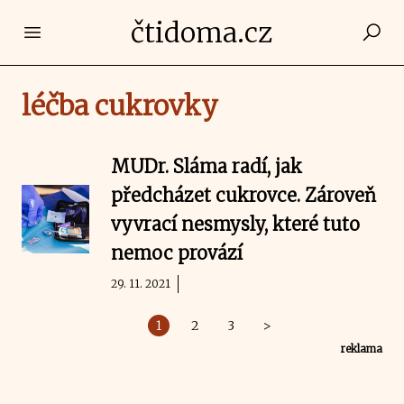
čtidoma.cz
Open main menu
léčba cukrovky
MUDr. Sláma radí, jak
předcházet cukrovce. Zároveň
vyvrací nesmysly, které tuto
nemoc provází
29. 11. 2021
1
2
3
>
reklama