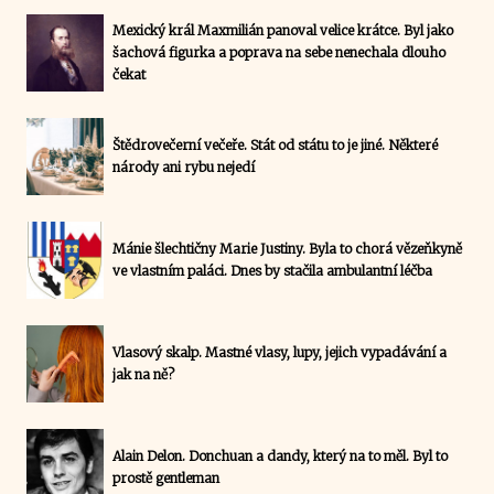
Mexický král Maxmilián panoval velice krátce. Byl jako
šachová figurka a poprava na sebe nenechala dlouho
čekat
Štědrovečerní večeře. Stát od státu to je jiné. Některé
národy ani rybu nejedí
Mánie šlechtičny Marie Justiny. Byla to chorá vězeňkyně
ve vlastním paláci. Dnes by stačila ambulantní léčba
Vlasový skalp. Mastné vlasy, lupy, jejich vypadávání a
jak na ně?
Alain Delon. Donchuan a dandy, který na to měl. Byl to
prostě gentleman