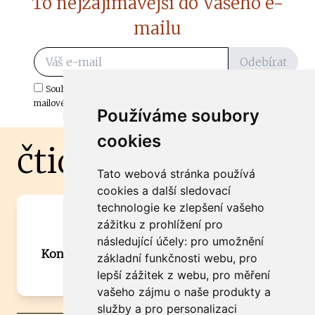
To nejzajímavější do Vašeho e-
mailu
Odebírat
Souhlasím s odběrem důležitých zpráv ze ČtiDoma.cz do mé e-
mailové schránky.
Používáme soubory
cookies
čtidoma.cz
Tato webová stránka používá
cookies a další sledovací
technologie ke zlepšení vašeho
Máte zajímavou informaci? Chcete
zážitku z prohlížení pro
spolupracovat?
následující účely:
pro umožnění
Kontaktujte šéfredaktora Martina Chalupu:
základní funkčnosti webu
,
pro
chalupa@ctidoma.cz
lepší zážitek z webu
,
pro měření
vašeho zájmu o naše produkty a
služby a pro personalizaci