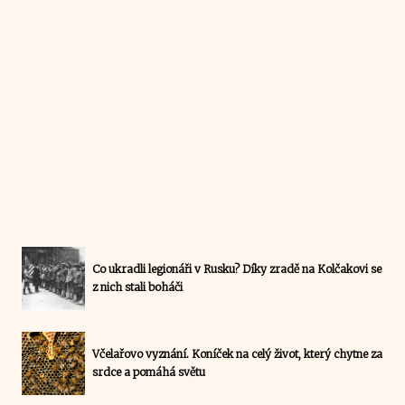
Co ukradli legionáři v Rusku? Díky zradě na Kolčakovi se
z nich stali boháči
Včelařovo vyznání. Koníček na celý život, který chytne za
srdce a pomáhá světu