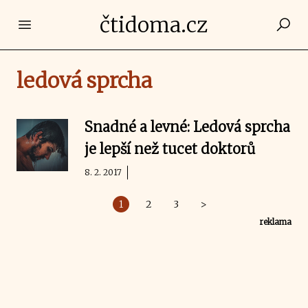
čtidoma.cz
Open main menu
ledová sprcha
Snadné a levné: Ledová sprcha
je lepší než tucet doktorů
8. 2. 2017
1
2
3
>
reklama