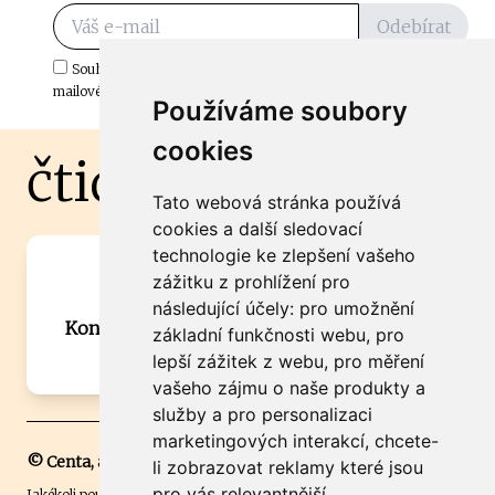
Odebírat
Souhlasím s odběrem důležitých zpráv ze ČtiDoma.cz do mé e-
mailové schránky.
Používáme soubory
cookies
čtidoma.cz
Tato webová stránka používá
cookies a další sledovací
technologie ke zlepšení vašeho
Máte zajímavou informaci? Chcete
zážitku z prohlížení pro
spolupracovat?
následující účely:
pro umožnění
Kontaktujte šéfredaktora Martina Chalupu:
základní funkčnosti webu
,
pro
chalupa@ctidoma.cz
lepší zážitek z webu
,
pro měření
vašeho zájmu o naše produkty a
služby a pro personalizaci
marketingových interakcí
,
chcete-
© Centa, a.s.
li zobrazovat reklamy které jsou
pro vás relevantnější
.
Jakékoli použití obsahu včetně převzetí, šíření či dalšího užití a