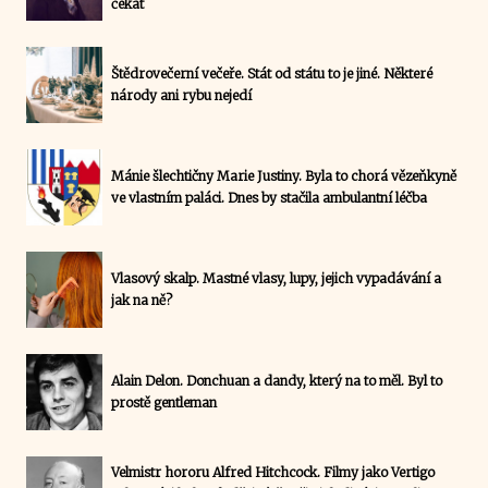
čekat
Štědrovečerní večeře. Stát od státu to je jiné. Některé
národy ani rybu nejedí
Mánie šlechtičny Marie Justiny. Byla to chorá vězeňkyně
ve vlastním paláci. Dnes by stačila ambulantní léčba
Vlasový skalp. Mastné vlasy, lupy, jejich vypadávání a
jak na ně?
Alain Delon. Donchuan a dandy, který na to měl. Byl to
prostě gentleman
Velmistr hororu Alfred Hitchcock. Filmy jako Vertigo