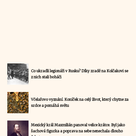
Co ukradli legionáři v Rusku? Díky zradě na Kolčakovi se
z nich stali boháči
Včelařovo vyznání. Koníček na celý život, který chytne za
srdce a pomáhá světu
Mexický král Maxmilián panoval velice krátce. Byl jako
šachová figurka a poprava na sebe nenechala dlouho