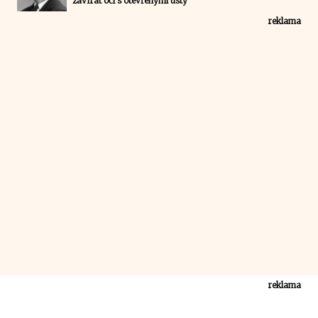
zavírat oči s otevřenými ústy
reklama
reklama