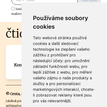
Souhlasím s odběrem důležitých zpráv ze ČtiDoma.cz do mé e-
mailové schránky.
Používáme soubory
cookies
čtidoma.cz
Tato webová stránka používá
cookies a další sledovací
technologie ke zlepšení vašeho
Máte zajímavou informaci? Chcete
zážitku z prohlížení pro
spolupracovat?
následující účely:
pro umožnění
Kontaktujte šéfredaktora Martina Chalupu:
základní funkčnosti webu
,
pro
chalupa@ctidoma.cz
lepší zážitek z webu
,
pro měření
vašeho zájmu o naše produkty a
služby a pro personalizaci
marketingových interakcí
,
chcete-
© Centa, a.s.
li zobrazovat reklamy které jsou
pro vás relevantnější
.
Jakékoli použití obsahu včetně převzetí, šíření či dalšího užití a
zpřístupňování textových či obrazových materiálů bez písemného