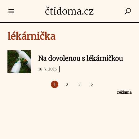
čtidoma.cz
Open main menu
lékárnička
Na dovolenou s lékárničkou
18. 7. 2015
1
2
3
>
reklama