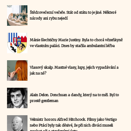
Štědrovečerní večeře. Stát od státu to je jiné. Některé
národy ani rybu nejedí
Mánie šlechtičny Marie Justiny. Byla to chorá vězeňkyně
ve vlastním paláci. Dnes by stačila ambulantní léčba
Vlasový skalp. Mastné vlasy, lupy, jejich vypadávání a
jak na ně?
Alain Delon. Donchuan a dandy, který na to měl. Byl to
prostě gentleman
Velmistr hororu Alfred Hitchcock. Filmy jako Vertigo
nebo Ptáci byly tak děsivé, že při nich diváci museli