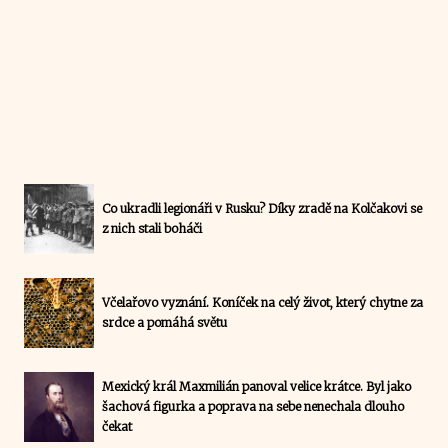
Co ukradli legionáři v Rusku? Díky zradě na Kolčakovi se
z nich stali boháči
Včelařovo vyznání. Koníček na celý život, který chytne za
srdce a pomáhá světu
Mexický král Maxmilián panoval velice krátce. Byl jako
šachová figurka a poprava na sebe nenechala dlouho
čekat