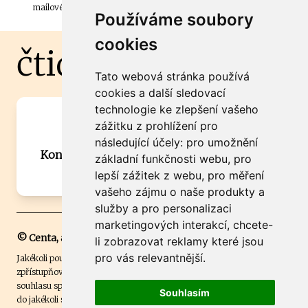
mailové schránky.
Používáme soubory
cookies
čtidoma.cz
Tato webová stránka používá
cookies a další sledovací
technologie ke zlepšení vašeho
Máte zajímavou informaci? Chcete
zážitku z prohlížení pro
spolupracovat?
následující účely:
pro umožnění
Kontaktujte šéfredaktora Martina Chalupu:
základní funkčnosti webu
,
pro
chalupa@ctidoma.cz
lepší zážitek z webu
,
pro měření
vašeho zájmu o naše produkty a
služby a pro personalizaci
marketingových interakcí
,
chcete-
© Centa, a.s.
li zobrazovat reklamy které jsou
pro vás relevantnější
.
Jakékoli použití obsahu včetně převzetí, šíření či dalšího užití a
zpřístupňování textových či obrazových materiálů bez písemného
souhlasu společnosti Centa,a.s. je zakázáno. Čtenář svým přihlášením
Souhlasím
do jakékoli soutěže na našem webu dává souhlas s tím, že v případě, že