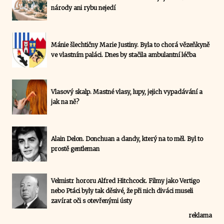
národy ani rybu nejedí
Mánie šlechtičny Marie Justiny. Byla to chorá vězeňkyně
ve vlastním paláci. Dnes by stačila ambulantní léčba
Vlasový skalp. Mastné vlasy, lupy, jejich vypadávání a
jak na ně?
Alain Delon. Donchuan a dandy, který na to měl. Byl to
prostě gentleman
Velmistr hororu Alfred Hitchcock. Filmy jako Vertigo
nebo Ptáci byly tak děsivé, že při nich diváci museli
zavírat oči s otevřenými ústy
reklama