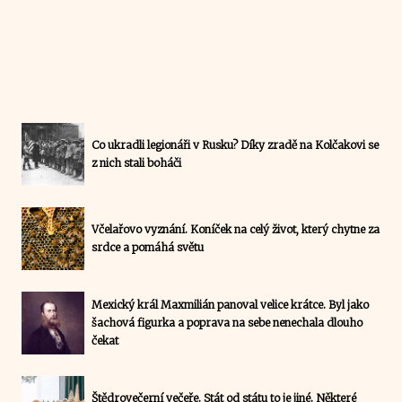
Co ukradli legionáři v Rusku? Díky zradě na Kolčakovi se
z nich stali boháči
Včelařovo vyznání. Koníček na celý život, který chytne za
srdce a pomáhá světu
Mexický král Maxmilián panoval velice krátce. Byl jako
šachová figurka a poprava na sebe nenechala dlouho
čekat
Štědrovečerní večeře. Stát od státu to je jiné. Některé