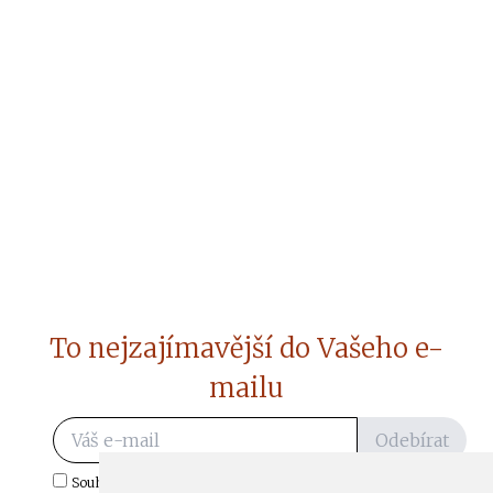
To nejzajímavější do Vašeho e-
mailu
Odebírat
Souhlasím s odběrem důležitých zpráv ze ČtiDoma.cz do mé e-