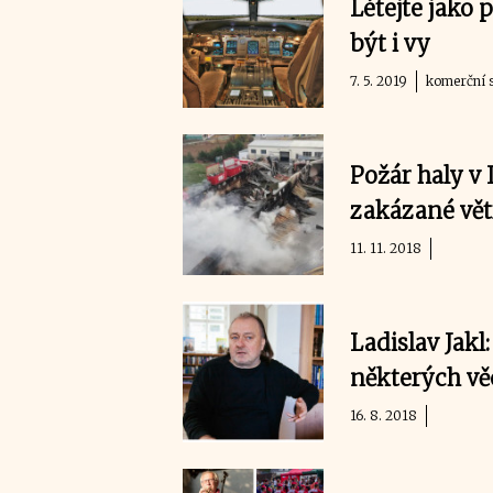
Létejte jako 
být i vy
7. 5. 2019
komerční s
Požár haly v 
zakázané vět
11. 11. 2018
Ladislav Jakl
některých vě
16. 8. 2018