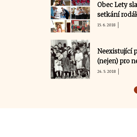
Obec Lety sl
setkání rodá
15. 6. 2018
Neexistující
(nejen) pro n
24. 5. 2018