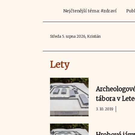
Nejčtenější téma: #zdraví
Publ
Středa 5. srpna 2026, Kristián
Lety
Archeologové
tábora v Lete
3. 10. 2019
Hrobové jámy 