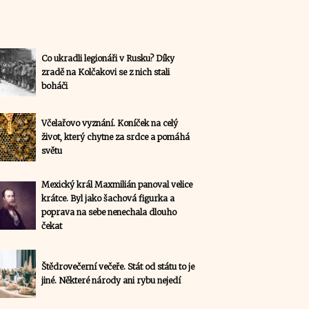
Co ukradli legionáři v Rusku? Díky
zradě na Kolčakovi se z nich stali
boháči
Včelařovo vyznání. Koníček na celý
život, který chytne za srdce a pomáhá
světu
Mexický král Maxmilián panoval velice
krátce. Byl jako šachová figurka a
poprava na sebe nenechala dlouho
čekat
Štědrovečerní večeře. Stát od státu to je
jiné. Některé národy ani rybu nejedí