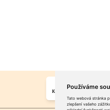
Máte zajímavou informa
Používáme sou
Kontaktujte šéfredaktora Mar
Tato webová stránka po
zlepšení vašeho zážitku