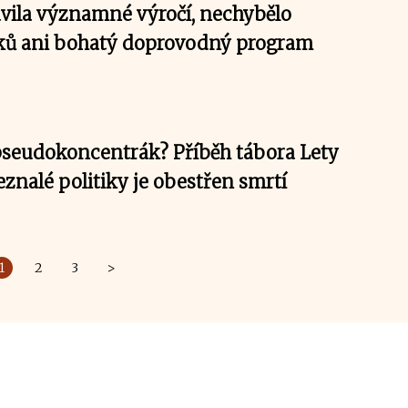
avila významné výročí, nechybělo
ků ani bohatý doprovodný program
 pseudokoncentrák? Příběh tábora Lety
eznalé politiky je obestřen smrtí
1
2
3
>