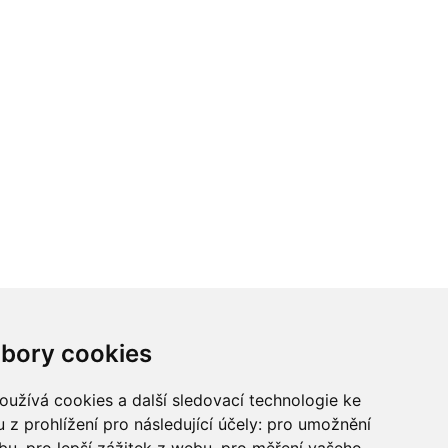
ci? Chcete spolupracovat?
bory cookies
tina Chalupu:
chalupa@ctidoma.cz
užívá cookies a další sledovací technologie ke
 z prohlížení pro následující účely:
pro umožnění