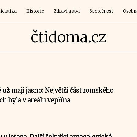
icistika
Historie
Zdraví a styl
Společnost
Osobn
čtidoma.cz
 už mají jasno: Největší část romského
ch byla v areálu vepřína
v letech. Další šokující archeologické