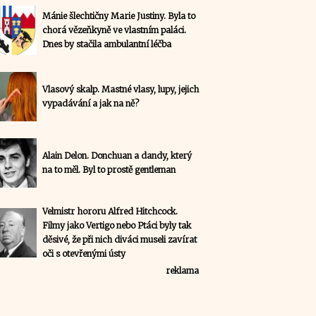
Mánie šlechtičny Marie Justiny. Byla to
chorá vězeňkyně ve vlastním paláci.
Dnes by stačila ambulantní léčba
Vlasový skalp. Mastné vlasy, lupy, jejich
vypadávání a jak na ně?
Alain Delon. Donchuan a dandy, který
na to měl. Byl to prostě gentleman
Velmistr hororu Alfred Hitchcock.
Filmy jako Vertigo nebo Ptáci byly tak
děsivé, že při nich diváci museli zavírat
oči s otevřenými ústy
reklama