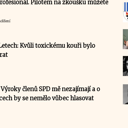
profesionál. Pilotem na zkoušku můžete
dělení
Letech: Kvůli toxickému kouři bylo
rat
: Výroky členů SPD mě nezajímají a o
cech by se nemělo vůbec hlasovat