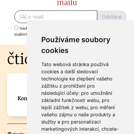
mailu
Odebírat
Souhlasím s odběrem důležitých zpráv ze ČtiDoma.cz do mé e-
mailové schránky.
Používáme soubory
cookies
čtidoma.cz
Tato webová stránka používá
cookies a další sledovací
technologie ke zlepšení vašeho
Máte zajímavou informaci? Chcete
zážitku z prohlížení pro
spolupracovat?
následující účely:
pro umožnění
Kontaktujte šéfredaktora Martina Chalupu:
základní funkčnosti webu
,
pro
chalupa@ctidoma.cz
lepší zážitek z webu
,
pro měření
vašeho zájmu o naše produkty a
služby a pro personalizaci
marketingových interakcí
,
chcete-