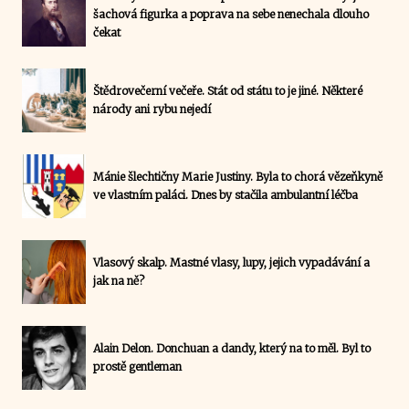
šachová figurka a poprava na sebe nenechala dlouho
čekat
Štědrovečerní večeře. Stát od státu to je jiné. Některé
národy ani rybu nejedí
Mánie šlechtičny Marie Justiny. Byla to chorá vězeňkyně
ve vlastním paláci. Dnes by stačila ambulantní léčba
Vlasový skalp. Mastné vlasy, lupy, jejich vypadávání a
jak na ně?
Alain Delon. Donchuan a dandy, který na to měl. Byl to
prostě gentleman