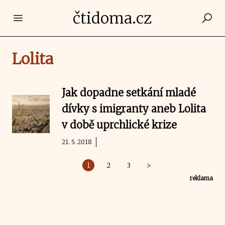
čtidoma.cz
Open main menu
Lolita
Jak dopadne setkání mladé
dívky s imigranty aneb Lolita
v době uprchlické krize
21. 5. 2018
1
2
3
>
reklama