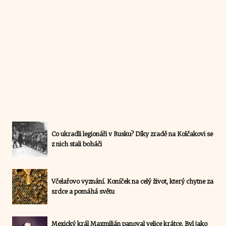
Co ukradli legionáři v Rusku? Díky zradě na Kolčakovi se
z nich stali boháči
Včelařovo vyznání. Koníček na celý život, který chytne za
srdce a pomáhá světu
Mexický král Maxmilián panoval velice krátce. Byl jako