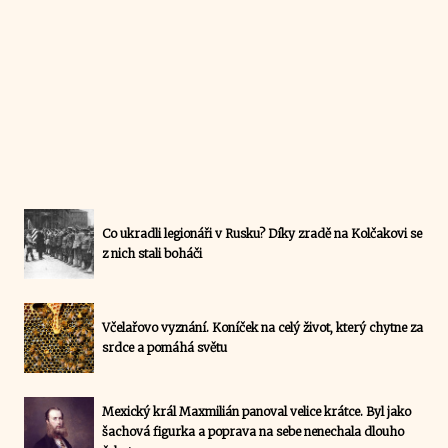
Co ukradli legionáři v Rusku? Díky zradě na Kolčakovi se
z nich stali boháči
Včelařovo vyznání. Koníček na celý život, který chytne za
srdce a pomáhá světu
Mexický král Maxmilián panoval velice krátce. Byl jako
šachová figurka a poprava na sebe nenechala dlouho