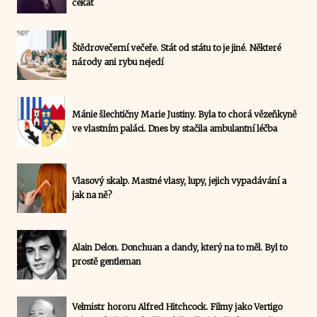
čekat
Štědrovečerní večeře. Stát od státu to je jiné. Některé
národy ani rybu nejedí
Mánie šlechtičny Marie Justiny. Byla to chorá vězeňkyně
ve vlastním paláci. Dnes by stačila ambulantní léčba
Vlasový skalp. Mastné vlasy, lupy, jejich vypadávání a
jak na ně?
Alain Delon. Donchuan a dandy, který na to měl. Byl to
prostě gentleman
Velmistr hororu Alfred Hitchcock. Filmy jako Vertigo