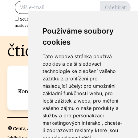
Odebírat
Souhlasím s odběrem důležitých zpráv ze ČtiDoma.cz do mé e-
mailové schránky.
Používáme soubory
cookies
čtidoma.cz
Tato webová stránka používá
cookies a další sledovací
technologie ke zlepšení vašeho
Máte zajímavou informaci? Chcete
zážitku z prohlížení pro
spolupracovat?
následující účely:
pro umožnění
Kontaktujte šéfredaktora Martina Chalupu:
základní funkčnosti webu
,
pro
chalupa@ctidoma.cz
lepší zážitek z webu
,
pro měření
vašeho zájmu o naše produkty a
služby a pro personalizaci
marketingových interakcí
,
chcete-
© Centa, a.s.
li zobrazovat reklamy které jsou
pro vás relevantnější
.
Jakékoli použití obsahu včetně převzetí, šíření či dalšího užití a