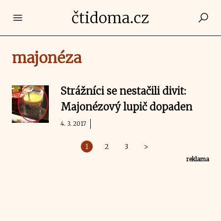
čtidoma.cz
Open main menu
majonéza
Strážníci se nestačili divit:
Majonézový lupič dopaden
4. 3. 2017
1
2
3
>
reklama