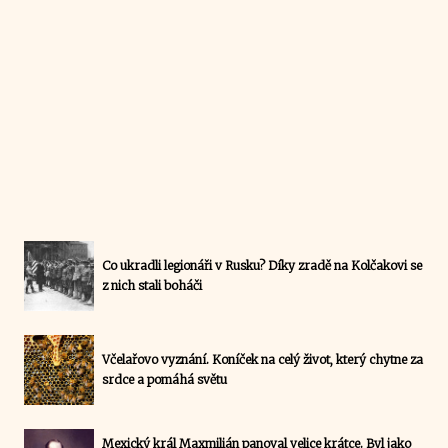
Co ukradli legionáři v Rusku? Díky zradě na Kolčakovi se
z nich stali boháči
Včelařovo vyznání. Koníček na celý život, který chytne za
srdce a pomáhá světu
Mexický král Maxmilián panoval velice krátce. Byl jako