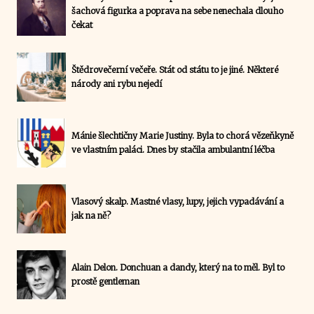
šachová figurka a poprava na sebe nenechala dlouho
čekat
Štědrovečerní večeře. Stát od státu to je jiné. Některé
národy ani rybu nejedí
Mánie šlechtičny Marie Justiny. Byla to chorá vězeňkyně
ve vlastním paláci. Dnes by stačila ambulantní léčba
Vlasový skalp. Mastné vlasy, lupy, jejich vypadávání a
jak na ně?
Alain Delon. Donchuan a dandy, který na to měl. Byl to
prostě gentleman