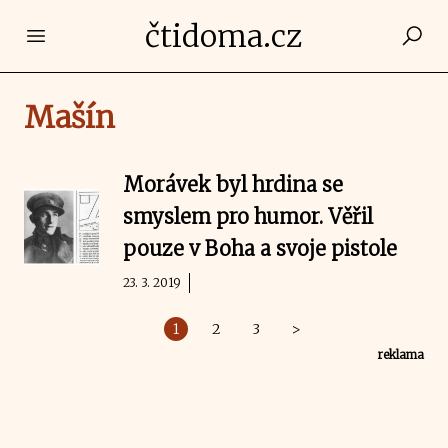
čtidoma.cz
Open main menu
Mašín
Morávek byl hrdina se
smyslem pro humor. Věřil
pouze v Boha a svoje pistole
23. 3. 2019
1
2
3
>
reklama