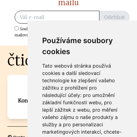
mailu
Odebírat
Souhlasím s odběrem důležitých zpráv ze ČtiDoma.cz do mé e-
mailové schránky.
Používáme soubory
cookies
čtidoma.cz
Tato webová stránka používá
cookies a další sledovací
technologie ke zlepšení vašeho
Máte zajímavou informaci? Chcete
zážitku z prohlížení pro
spolupracovat?
následující účely:
pro umožnění
Kontaktujte šéfredaktora Martina Chalupu:
základní funkčnosti webu
,
pro
chalupa@ctidoma.cz
lepší zážitek z webu
,
pro měření
vašeho zájmu o naše produkty a
služby a pro personalizaci
marketingových interakcí
,
chcete-