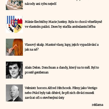
národy ani rybu nejedí
Mánie šlechtičny Marie Justiny. Byla to chorá vězeňkyně
ve vlastním paláci. Dnes by stačila ambulantní léčba
Vlasový skalp. Mastné vlasy, lupy, jejich vypadávání a
jak na ně?
Alain Delon. Donchuan a dandy, který na to měl. Byl to
prostě gentleman
Velmistr hororu Alfred Hitchcock. Filmy jako Vertigo
nebo Ptáci byly tak děsivé, že při nich diváci museli
zavírat oči s otevřenými ústy
reklama