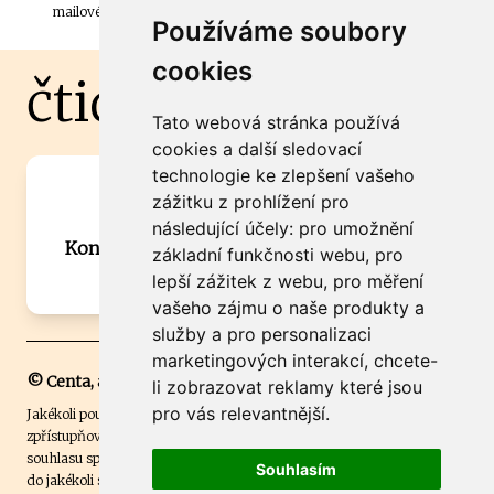
mailové schránky.
Používáme soubory
cookies
čtidoma.cz
Tato webová stránka používá
cookies a další sledovací
technologie ke zlepšení vašeho
Máte zajímavou informaci? Chcete
zážitku z prohlížení pro
spolupracovat?
následující účely:
pro umožnění
Kontaktujte šéfredaktora Martina Chalupu:
základní funkčnosti webu
,
pro
chalupa@ctidoma.cz
lepší zážitek z webu
,
pro měření
vašeho zájmu o naše produkty a
služby a pro personalizaci
marketingových interakcí
,
chcete-
© Centa, a.s.
li zobrazovat reklamy které jsou
pro vás relevantnější
.
Jakékoli použití obsahu včetně převzetí, šíření či dalšího užití a
zpřístupňování textových či obrazových materiálů bez písemného
souhlasu společnosti Centa,a.s. je zakázáno. Čtenář svým přihlášením
Souhlasím
do jakékoli soutěže na našem webu dává souhlas s tím, že v případě, že