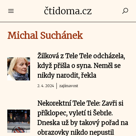
čtidoma.cz
Open main menu
Michal Suchánek
Žilková z Tele Tele odcházela,
když přišla o syna. Neměl se
nikdy narodit, řekla
2. 4. 2024
zajímavost
Nekorektní Tele Tele: Zavři si
příklopec, vyletí ti Šebrle.
Dneska už by takový pořad na
obrazovky nikdo nepustil