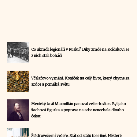
Co ukradli legionáři v Rusku? Díky zradě na Kolčakovi se
z nich stali boháči
Včelařovo vyznání. Koníček na celý život, který chytne za
srdce a pomáhá světu
Mexický král Maxmilián panoval velice krátce. Byl jako
šachová figurka a poprava na sebe nenechala dlouho
čekat
Štědrovečerní večeře. Stát od státu to je jiné. Některé