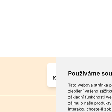
Máte zajímavou informa
Používáme sou
Kontaktujte šéfredaktora Mar
Tato webová stránka po
zlepšení vašeho zážitku
základní funkčnosti w
zájmu o naše produkty 
interakcí
,
chcete-li zob