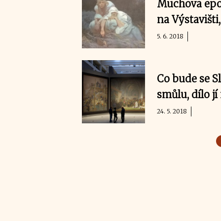
Muchova epop
na Výstavišti
5. 6. 2018
Co bude se S
smůlu, dílo jí
24. 5. 2018