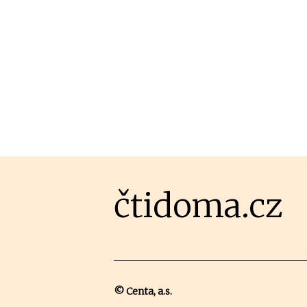
čtidoma.cz
© Centa, a.s.