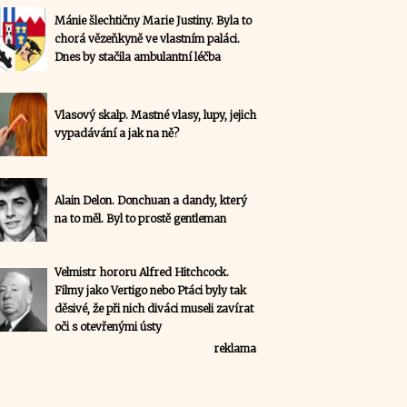
Mánie šlechtičny Marie Justiny. Byla to
chorá vězeňkyně ve vlastním paláci.
Dnes by stačila ambulantní léčba
Vlasový skalp. Mastné vlasy, lupy, jejich
vypadávání a jak na ně?
Alain Delon. Donchuan a dandy, který
na to měl. Byl to prostě gentleman
Velmistr hororu Alfred Hitchcock.
Filmy jako Vertigo nebo Ptáci byly tak
děsivé, že při nich diváci museli zavírat
oči s otevřenými ústy
reklama