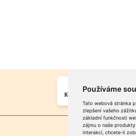
Máte zajímavou informa
Používáme sou
Kontaktujte šéfredaktora Mar
Tato webová stránka po
zlepšení vašeho zážitku
základní funkčnosti w
zájmu o naše produkty 
interakcí
,
chcete-li zob