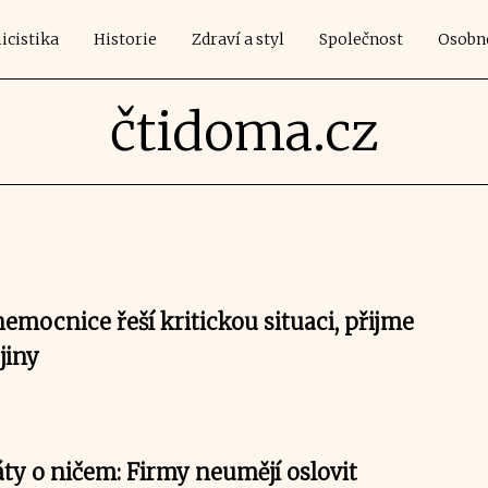
icistika
Historie
Zdraví a styl
Společnost
Osobn
čtidoma.cz
mocnice řeší kritickou situaci, přijme
jiny
ty o ničem: Firmy neumějí oslovit