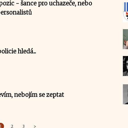
pozic - šance pro uchazeče, nebo
ersonalistů
licie hledá...
vím, nebojím se zeptat
1
2
3
>