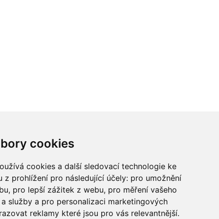
ci? Chcete spolupracovat?
bory cookies
tina Chalupu:
chalupa@ctidoma.cz
užívá cookies a další sledovací technologie ke
 z prohlížení pro následující účely:
pro umožnění
ebu
,
pro lepší zážitek z webu
,
pro měření vašeho
a služby a pro personalizaci marketingových
razovat reklamy které jsou pro vás relevantnější
.