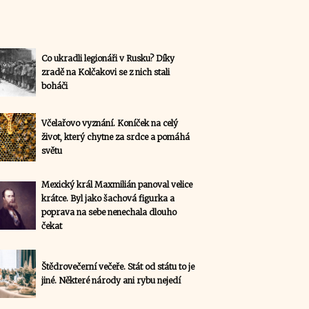
Co ukradli legionáři v Rusku? Díky
zradě na Kolčakovi se z nich stali
boháči
Včelařovo vyznání. Koníček na celý
život, který chytne za srdce a pomáhá
světu
Mexický král Maxmilián panoval velice
krátce. Byl jako šachová figurka a
poprava na sebe nenechala dlouho
čekat
Štědrovečerní večeře. Stát od státu to je
jiné. Některé národy ani rybu nejedí