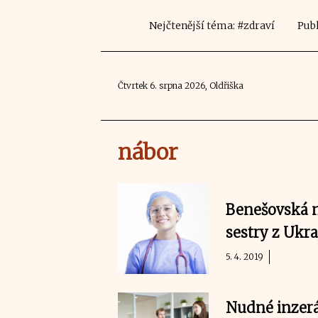
Nejčtenější téma: #zdraví
Publ
Čtvrtek 6. srpna 2026, Oldřiška
nábor
Benešovská ne
sestry z Ukra
5. 4. 2019
Nudné inzerá