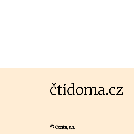
čtidoma.cz
© Centa, a.s.