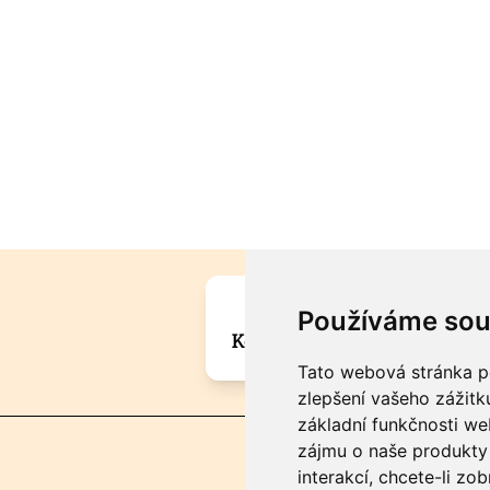
Máte zajímavou informa
Používáme sou
Kontaktujte šéfredaktora Mar
Tato webová stránka po
zlepšení vašeho zážitku
základní funkčnosti w
zájmu o naše produkty 
interakcí
,
chcete-li zob