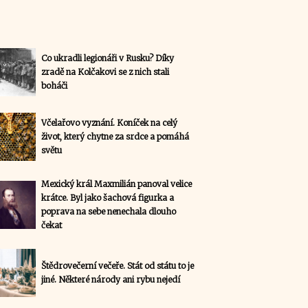
Co ukradli legionáři v Rusku? Díky
zradě na Kolčakovi se z nich stali
boháči
Včelařovo vyznání. Koníček na celý
život, který chytne za srdce a pomáhá
světu
Mexický král Maxmilián panoval velice
krátce. Byl jako šachová figurka a
poprava na sebe nenechala dlouho
čekat
Štědrovečerní večeře. Stát od státu to je
jiné. Některé národy ani rybu nejedí