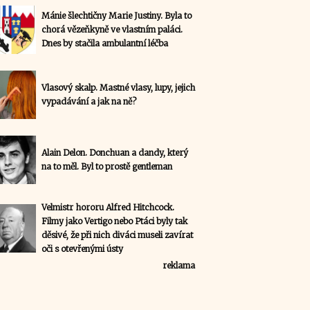
Mánie šlechtičny Marie Justiny. Byla to
chorá vězeňkyně ve vlastním paláci.
Dnes by stačila ambulantní léčba
Vlasový skalp. Mastné vlasy, lupy, jejich
vypadávání a jak na ně?
Alain Delon. Donchuan a dandy, který
na to měl. Byl to prostě gentleman
Velmistr hororu Alfred Hitchcock.
Filmy jako Vertigo nebo Ptáci byly tak
děsivé, že při nich diváci museli zavírat
oči s otevřenými ústy
reklama