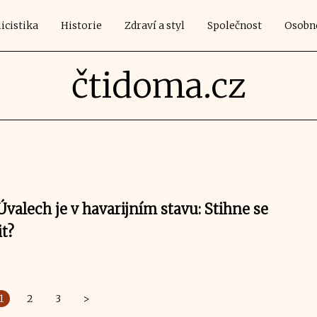
icistika
Historie
Zdraví a styl
Společnost
Osobn
čtidoma.cz
Úvalech je v havarijním stavu: Stihne se
it?
1
2
3
>