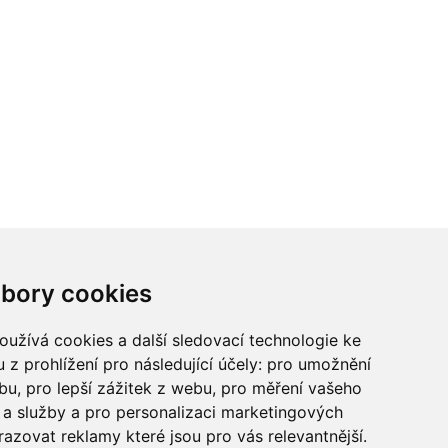
ci? Chcete spolupracovat?
bory cookies
tina Chalupu:
chalupa@ctidoma.cz
užívá cookies a další sledovací technologie ke
 z prohlížení pro následující účely:
pro umožnění
ebu
,
pro lepší zážitek z webu
,
pro měření vašeho
a služby a pro personalizaci marketingových
razovat reklamy které jsou pro vás relevantnější
.