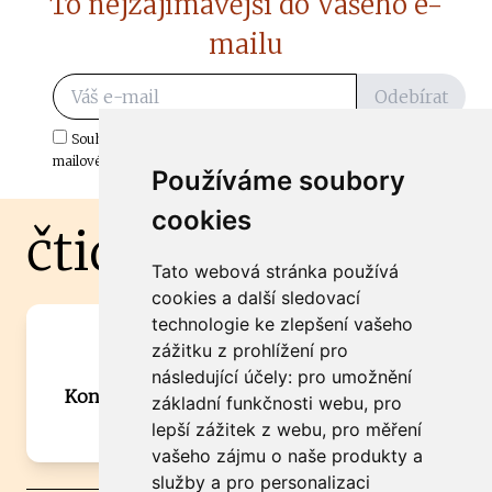
To nejzajímavější do Vašeho e-
mailu
Odebírat
Souhlasím s odběrem důležitých zpráv ze ČtiDoma.cz do mé e-
mailové schránky.
Používáme soubory
cookies
čtidoma.cz
Tato webová stránka používá
cookies a další sledovací
technologie ke zlepšení vašeho
Máte zajímavou informaci? Chcete
zážitku z prohlížení pro
spolupracovat?
následující účely:
pro umožnění
Kontaktujte šéfredaktora Martina Chalupu:
základní funkčnosti webu
,
pro
chalupa@ctidoma.cz
lepší zážitek z webu
,
pro měření
vašeho zájmu o naše produkty a
služby a pro personalizaci