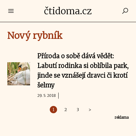
čtidoma.cz
Open main menu
Nový rybník
Příroda o sobě dává vědět:
Labutí rodinka si oblíbila park,
jinde se vznášejí dravci či krotí
šelmy
29. 5. 2018
1
2
3
>
reklama