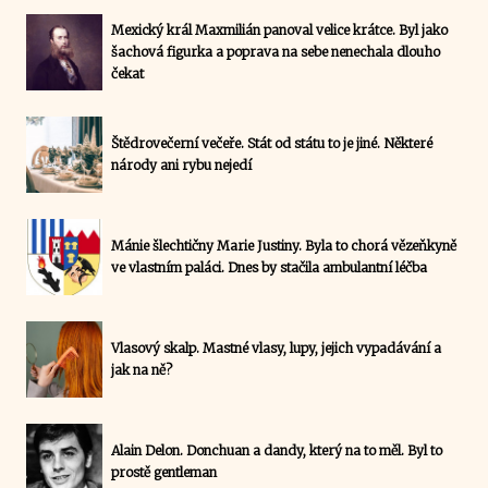
Mexický král Maxmilián panoval velice krátce. Byl jako
šachová figurka a poprava na sebe nenechala dlouho
čekat
Štědrovečerní večeře. Stát od státu to je jiné. Některé
národy ani rybu nejedí
Mánie šlechtičny Marie Justiny. Byla to chorá vězeňkyně
ve vlastním paláci. Dnes by stačila ambulantní léčba
Vlasový skalp. Mastné vlasy, lupy, jejich vypadávání a
jak na ně?
Alain Delon. Donchuan a dandy, který na to měl. Byl to
prostě gentleman