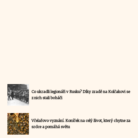
Co ukradli legionáři v Rusku? Díky zradě na Kolčakovi se
z nich stali boháči
Včelařovo vyznání. Koníček na celý život, který chytne za
srdce a pomáhá světu