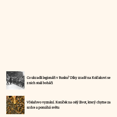
Co ukradli legionáři v Rusku? Díky zradě na Kolčakovi se
z nich stali boháči
Včelařovo vyznání. Koníček na celý život, který chytne za
srdce a pomáhá světu