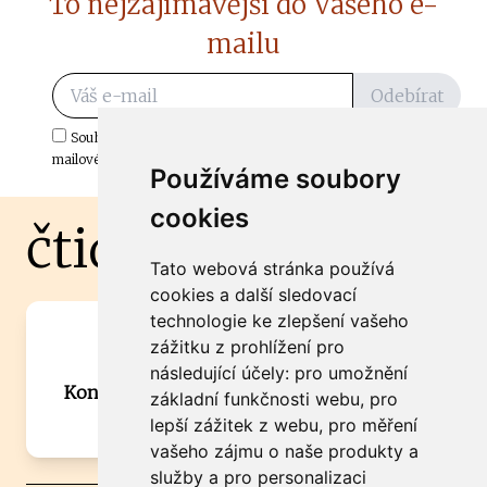
To nejzajímavější do Vašeho e-
mailu
Odebírat
Souhlasím s odběrem důležitých zpráv ze ČtiDoma.cz do mé e-
mailové schránky.
Používáme soubory
cookies
čtidoma.cz
Tato webová stránka používá
cookies a další sledovací
technologie ke zlepšení vašeho
Máte zajímavou informaci? Chcete
zážitku z prohlížení pro
spolupracovat?
následující účely:
pro umožnění
Kontaktujte šéfredaktora Martina Chalupu:
základní funkčnosti webu
,
pro
chalupa@ctidoma.cz
lepší zážitek z webu
,
pro měření
vašeho zájmu o naše produkty a
služby a pro personalizaci