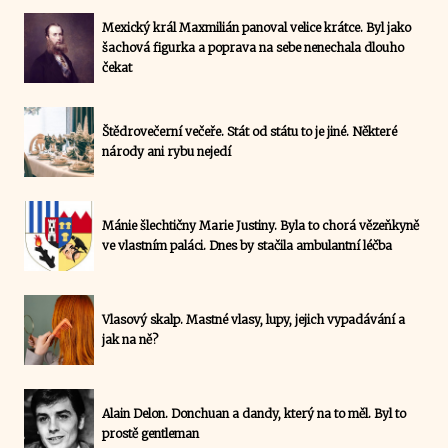
Mexický král Maxmilián panoval velice krátce. Byl jako
šachová figurka a poprava na sebe nenechala dlouho
čekat
Štědrovečerní večeře. Stát od státu to je jiné. Některé
národy ani rybu nejedí
Mánie šlechtičny Marie Justiny. Byla to chorá vězeňkyně
ve vlastním paláci. Dnes by stačila ambulantní léčba
Vlasový skalp. Mastné vlasy, lupy, jejich vypadávání a
jak na ně?
Alain Delon. Donchuan a dandy, který na to měl. Byl to
prostě gentleman