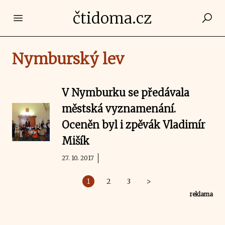
čtidoma.cz
Open main menu
Nymburský lev
V Nymburku se předávala
městská vyznamenání.
Oceněn byl i zpěvák Vladimír
Mišík
27. 10. 2017
1
2
3
>
reklama